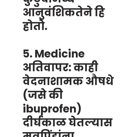
आनुवंशिकतेने हि
होतो.
5. Medicine
अतिवापर: काही
वेदनाशामक औषधे
(जसे की
ibuprofen)
दीर्घकाळ घेतल्यास
मूत्रपिंडांना