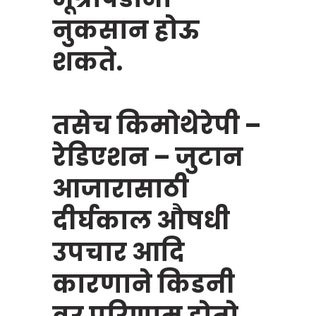
नुकसान होऊ
शकते.
तसेच किमोथेरेपी –
रेडिएशन – जुटान
आजारासाठी
दीर्घकाल औषधी
उपचार आदि
कारणाने किडनी
वर परिणाम होतो.