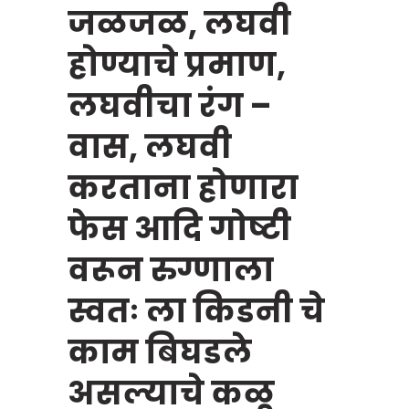
जळजळ, लघवी
होण्याचे प्रमाण,
लघवीचा रंग –
वास, लघवी
करताना होणारा
फेस आदि गोष्टी
वरून रुग्णाला
स्वतः ला किडनी चे
काम बिघडले
असल्याचे कळू