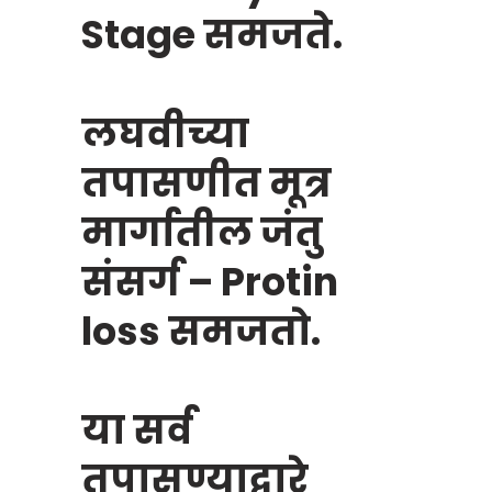
Stage समजते.
लघवीच्या
तपासणीत मूत्र
मार्गातील जंतु
संसर्ग – Protin
loss समजतो.
या सर्व
तपासण्याद्वारे