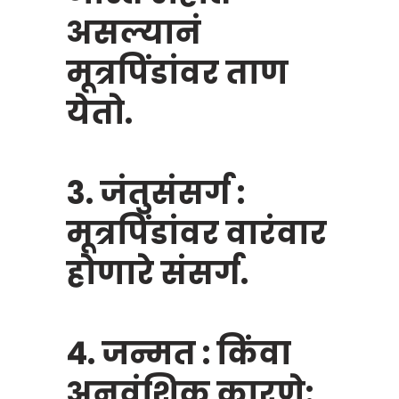
असल्यानं
मूत्रपिंडांवर ताण
येतो.
3. जंतुसंसर्ग :
मूत्रपिंडांवर वारंवार
होणारे संसर्ग.
4. जन्मत : किंवा
अनुवंशिक कारणे: