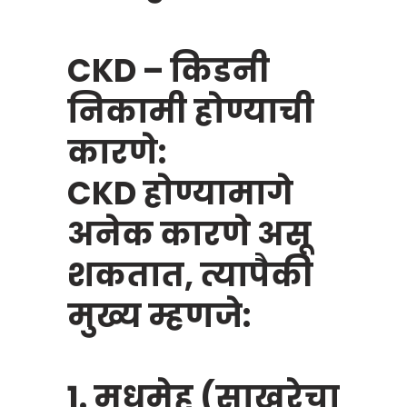
CKD – किडनी
निकामी होण्याची
कारणे:
CKD होण्यामागे
अनेक कारणे असू
शकतात, त्यापैकी
मुख्य म्हणजे:
1. मधुमेह (साखरेचा