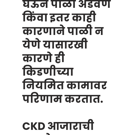
घेऊन पाळी अडवणे
किंवा इतर काही
कारणाने पाळी न
येणे यासारखी
कारणे ही
किडणीच्या
नियमित कामावर
परिणाम करतात.
CKD आजाराची