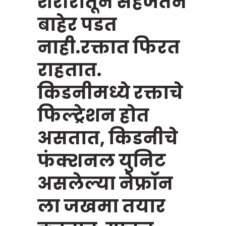
शरीरातून सहजतेने
बाहेर पडत
नाही.रक्तात फिरत
राहतात.
किडनीमध्ये रक्ताचे
फिल्ट्रेशन होत
असतात, किडनीचे
फंक्शनल युनिट
असलेल्या नेफ्रॉन
ला जखमा तयार