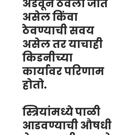
अडवून ठेवला जात
असेल किंवा
ठेवण्याची सवय
असेल तर याचाही
किडनीच्या
कार्यावर परिणाम
होतो.
स्त्रियांमध्ये पाळी
आडवण्याची औषधी