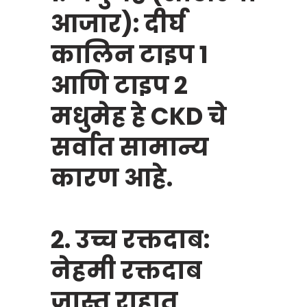
आजार): दीर्घ
कालिन टाइप 1
आणि टाइप 2
मधुमेह हे CKD चे
सर्वात सामान्य
कारण आहे.
2. उच्च रक्तदाब:
नेहमी रक्तदाब
जास्त राहात