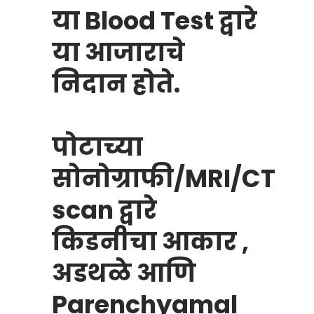
या Blood Test द्वारे
या आजाराचे
निदान होते.
पोटाच्या
सोनोग्राफी/MRI/CT
scan द्वारे
किडनीचा आकार ,
अडथळे आणि
Parenchyamal