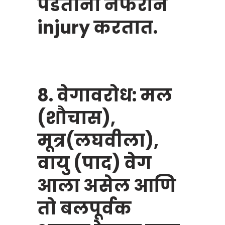
पडताना नेफरॉन
injury करतात.
8. वेगावरोध: मल
(शौचास),
मूत्र(लघवीला),
वायु (पाद) वेग
आला असेल आणि
तो बलपूर्वक