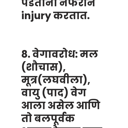
पडताना नेफरॉन
injury करतात.
8. वेगावरोध: मल
(शौचास),
मूत्र(लघवीला),
वायु (पाद) वेग
आला असेल आणि
तो बलपूर्वक