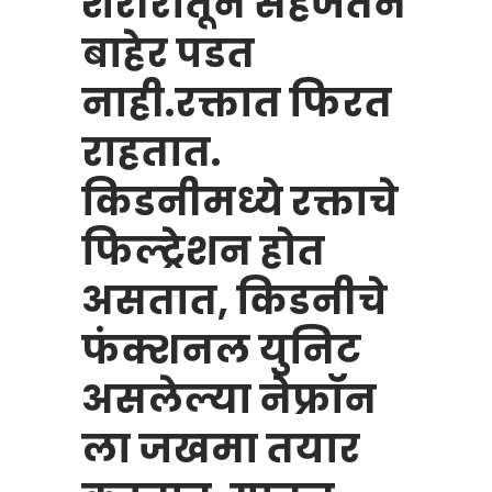
शरीरातून सहजतेने
बाहेर पडत
नाही.रक्तात फिरत
राहतात.
किडनीमध्ये रक्ताचे
फिल्ट्रेशन होत
असतात, किडनीचे
फंक्शनल युनिट
असलेल्या नेफ्रॉन
ला जखमा तयार