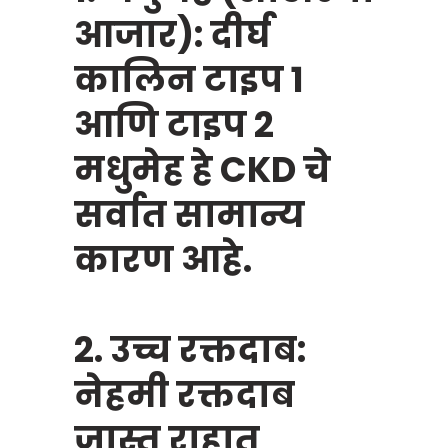
आजार): दीर्घ
कालिन टाइप 1
आणि टाइप 2
मधुमेह हे CKD चे
सर्वात सामान्य
कारण आहे.
2. उच्च रक्तदाब:
नेहमी रक्तदाब
जास्त राहात