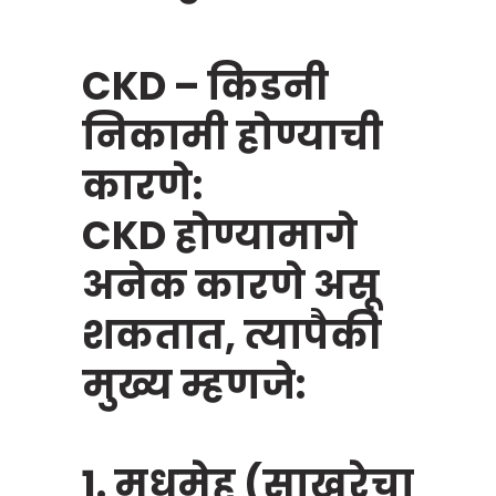
CKD – किडनी
निकामी होण्याची
कारणे:
CKD होण्यामागे
अनेक कारणे असू
शकतात, त्यापैकी
मुख्य म्हणजे:
1. मधुमेह (साखरेचा