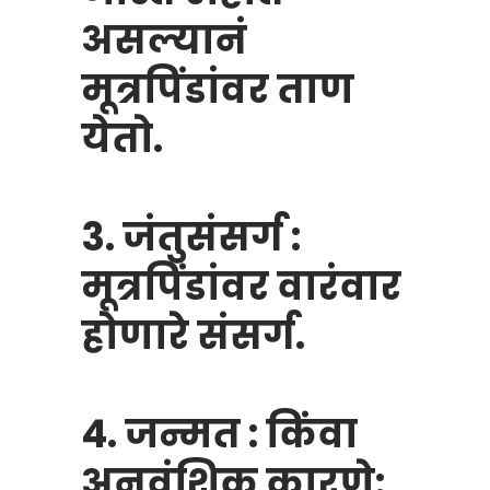
असल्यानं
मूत्रपिंडांवर ताण
येतो.
3. जंतुसंसर्ग :
मूत्रपिंडांवर वारंवार
होणारे संसर्ग.
4. जन्मत : किंवा
अनुवंशिक कारणे: