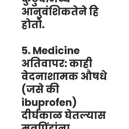
आनुवंशिकतेने हि
होतो.
5. Medicine
अतिवापर: काही
वेदनाशामक औषधे
(जसे की
ibuprofen)
दीर्घकाळ घेतल्यास
मूत्रपिंडांना