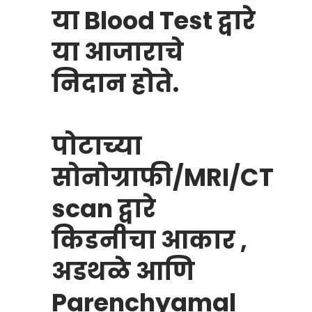
या Blood Test द्वारे
या आजाराचे
निदान होते.
पोटाच्या
सोनोग्राफी/MRI/CT
scan द्वारे
किडनीचा आकार ,
अडथळे आणि
Parenchyamal