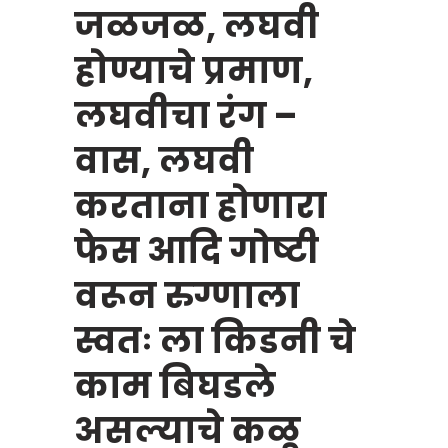
जळजळ, लघवी
होण्याचे प्रमाण,
लघवीचा रंग –
वास, लघवी
करताना होणारा
फेस आदि गोष्टी
वरून रुग्णाला
स्वतः ला किडनी चे
काम बिघडले
असल्याचे कळू