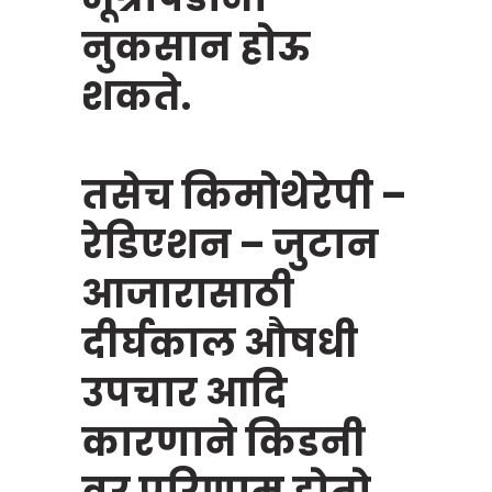
नुकसान होऊ
शकते.
तसेच किमोथेरेपी –
रेडिएशन – जुटान
आजारासाठी
दीर्घकाल औषधी
उपचार आदि
कारणाने किडनी
वर परिणाम होतो.