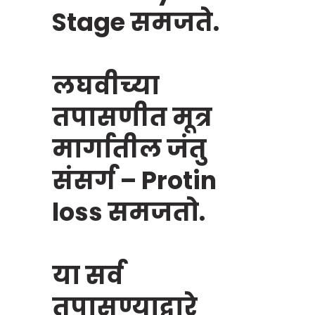
Stage समजते.
लघवीच्या
तपासणीत मूत्र
मार्गातील जंतु
संसर्ग – Protin
loss समजतो.
या सर्व
तपासण्याद्वारे