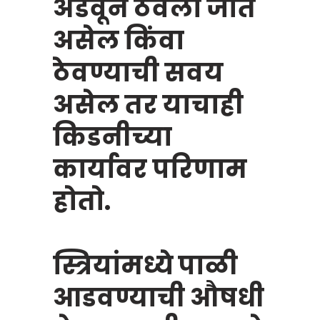
अडवून ठेवला जात
असेल किंवा
ठेवण्याची सवय
असेल तर याचाही
किडनीच्या
कार्यावर परिणाम
होतो.
स्त्रियांमध्ये पाळी
आडवण्याची औषधी