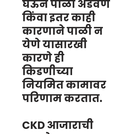
घेऊन पाळी अडवणे
किंवा इतर काही
कारणाने पाळी न
येणे यासारखी
कारणे ही
किडणीच्या
नियमित कामावर
परिणाम करतात.
CKD आजाराची