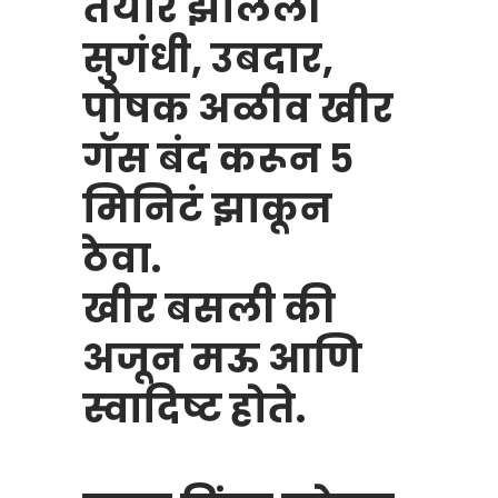
तयार झालेली
सुगंधी, उबदार,
पोषक अळीव खीर
गॅस बंद करून ५
मिनिटं झाकून
ठेवा.
खीर बसली की
अजून मऊ आणि
स्वादिष्ट होते.