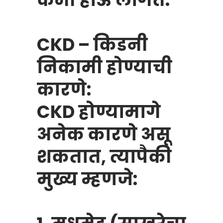
CKD – किडनी
निकामी होण्याची
कारणे:
CKD होण्यामागे
अनेक कारणे असू
शकतात, त्यापैकी
मुख्य म्हणजे:
Chat Now