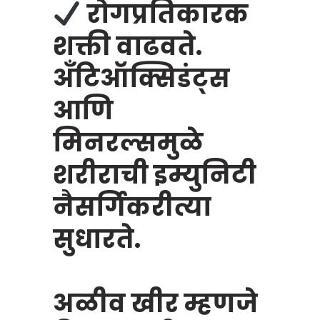
रोगप्रतिकारक
शक्ती वाढवते.
अँटिऑक्सिडंट्स
आणि
मिनरल्समुळे
शरीराची इम्युनिटी
नैसर्गिकरीत्या
सुधारते.
अळीव खीर म्हणजे