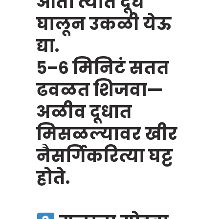
आता त्यात दूध
घालून उकळी येऊ
द्या.
५–६ मिनिटं सतत
ढवळत शिजवा—
अळीव दूधात
मिसळल्यावर खीर
नैसर्गिकरित्या घट्ट
होते.