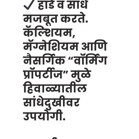
हाडे व सांधे
मजबूत करते.
कॅल्शियम,
मॅग्नेशियम आणि
नैसर्गिक “वॉर्मिंग
प्रॉपर्टीज” मुळे
हिवाळ्यातील
सांधेदुखीवर
उपयोगी.