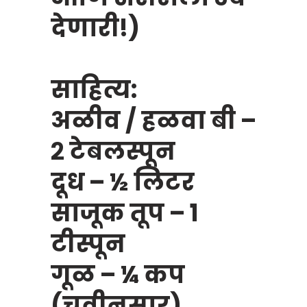
देणारी!)
साहित्य:
अळीव / हळवा बी –
२ टेबलस्पून
दूध – ½ लिटर
साजूक तूप – १
टीस्पून
गूळ – ¼ कप
(चवीनुसार)