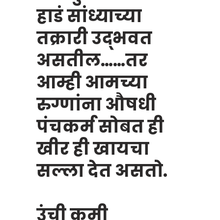
हाडं सांध्याच्या
तक्रारी उद्भवत
असतील……तर
आम्ही आमच्या
रुग्णांना औषधी
पंचकर्म सोबत ही
खीर ही खायचा
सल्ला देत असतो.
उंची कमी