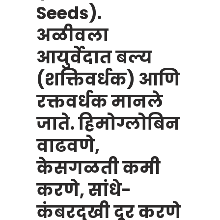
Seeds).
अळीवला
आयुर्वेदात बल्य
(शक्तिवर्धक) आणि
रक्तवर्धक मानले
जाते. हिमोग्लोबिन
वाढवणे,
केसगळती कमी
करणे, सांधे-
कंबरदुखी दूर करणे