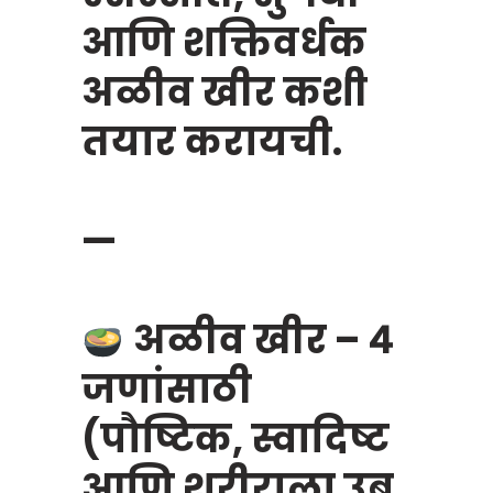
आणि शक्तिवर्धक
अळीव खीर कशी
तयार करायची.
—
अळीव खीर – ४
जणांसाठी
(पौष्टिक, स्वादिष्ट
आणि शरीराला उब