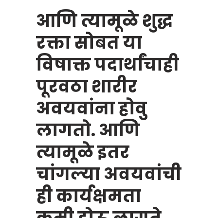
आणि त्यामूळे शुद्ध
रक्ता सोबत या
विषाक्त पदार्थांचाही
पूरवठा शारीर
अवयवांना होवु
लागतो. आणि
त्यामूळे इतर
चांगल्या अवयवांची
ही कार्यक्षमता
कमी होऊ लागते.