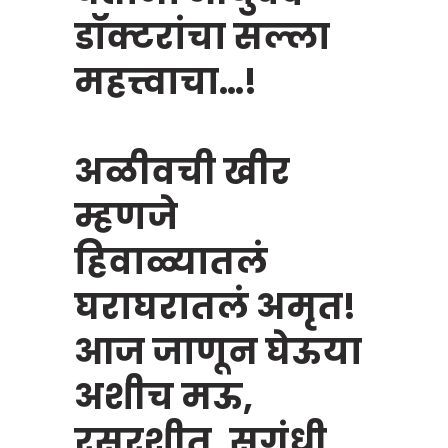
डॉक्टरांचा सल्ला
महत्त्वाचा…!
अळीवची खीर
म्हणजे
हिवाळ्यातलं
घराघरातलं अमृत!
आज जाणून घेऊया
अशीच मऊ,
रसरशीत, सुगंधी