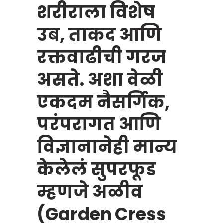
शरीराला विशेष
उब, ताकद आणि
रक्तवाढीची गरज
असते. अशा वेळी
एकदम नैसर्गिक,
परंपरागत आणि
विज्ञानानेही मान्य
केलेलं सुपरफूड
म्हणजे अळीव
(Garden Cress