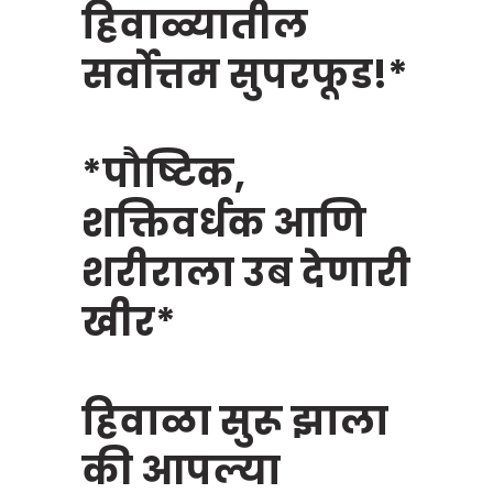
हिवाळ्यातील
सर्वोत्तम सुपरफूड!*
*पौष्टिक,
शक्तिवर्धक आणि
शरीराला उब देणारी
खीर*
हिवाळा सुरू झाला
की आपल्या