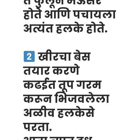
ते फुलून मऊसर
होते आणि पचायला
अत्यंत हलके होते.
खीरचा बेस
तयार करणे
कढईत तूप गरम
करून भिजवलेला
अळीव हलकेसे
परता.