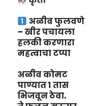
अळीव फुलवणे
– खीर पचायला
हलकी करणारा
महत्वाचा टप्पा
अळीव कोमट
पाण्यात १ तास
भिजवून ठेवा.