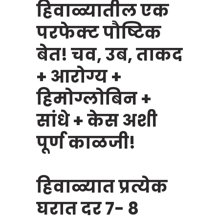
हिवाळ्यातील एक
परफेक्ट पौष्टिक
बेत! चव, उब, ताकद
+ आरोग्य +
हिमोग्लोबिन +
सांधे + केस अशी
पूर्ण काळजी!
हिवाळ्यात प्रत्येक
घरात दर 7- 8