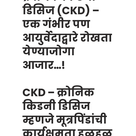
डिसिज (CKD) –
एक गंभीर पण
आयुर्वेदाद्वारे रोखता
येण्याजोगा
आजार…!
CKD – क्रोनिक
किडनी डिसिज
म्हणजे मूत्रपिंडांची
कार्यक्षमता हळूहळू