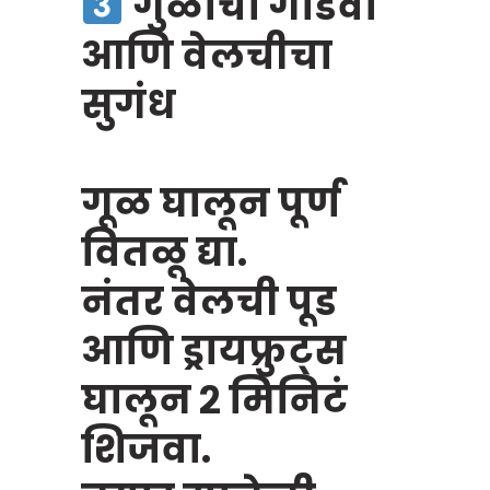
गुळाचा गोडवा
आणि वेलचीचा
सुगंध
गूळ घालून पूर्ण
वितळू द्या.
नंतर वेलची पूड
आणि ड्रायफ्रुट्स
घालून २ मिनिटं
शिजवा.