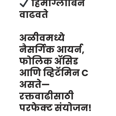
हिमोग्लोबिन
वाढवते
अळीवमध्ये
नैसर्गिक आयर्न,
फोलिक अ‍ॅसिड
आणि व्हिटॅमिन C
असते—
रक्तवाढीसाठी
परफेक्ट संयोजन!