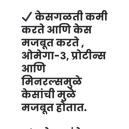
केसगळती कमी
करते आणि केस
मजबूत करते ,
ओमेगा-३, प्रोटीन्स
आणि
मिनरल्समुळे
केसांची मुळे
मजबूत होतात.