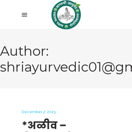
Author:
shriayurvedic01@g
December 2, 2025
*अळीव –