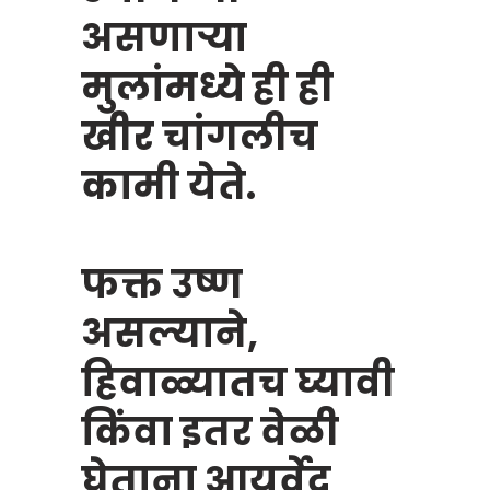
असणाऱ्या
मुलांमध्ये ही ही
खीर चांगलीच
कामी येते.
फक्त उष्ण
असल्याने,
हिवाळ्यातच घ्यावी
किंवा इतर वेळी
घेताना आयुर्वेद