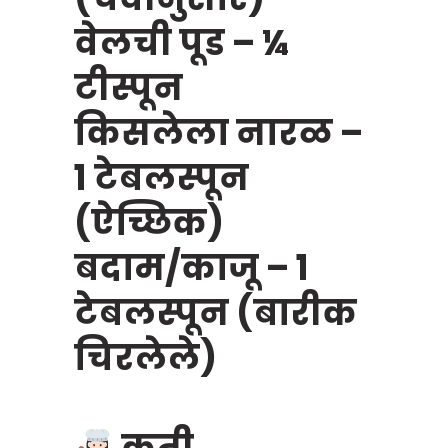
वेलची पूड – ¼
टीस्पून
किसलेला नारळ –
१ टेबलस्पून
(ऐच्छिक)
बदाम/काजू – १
टेबलस्पून (बारीक
चिरलेले)
कृती