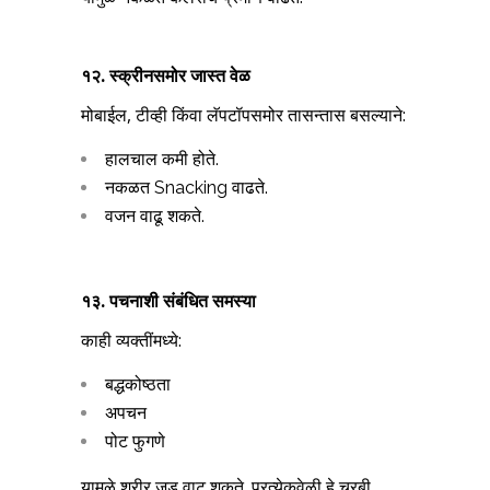
१२. स्क्रीनसमोर जास्त वेळ
मोबाईल, टीव्ही किंवा लॅपटॉपसमोर तासन्तास बसल्याने:
हालचाल कमी होते.
नकळत Snacking वाढते.
वजन वाढू शकते.
१३. पचनाशी संबंधित समस्या
काही व्यक्तींमध्ये:
बद्धकोष्ठता
अपचन
पोट फुगणे
यामुळे शरीर जड वाटू शकते. प्रत्येकवेळी हे चरबी