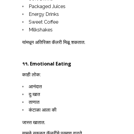
Packaged Juices
Energy Drinks
Sweet Coffee
Milkshakes
यांमधून अतिरिक्त कॅलरी मिळू शकतात.
११.
Emotional Eating
काही लोक:
आनंदात
दुःखात
ताणात
कंटाळा आला की
जास्त खातात.
यामुळे नकळत कॅलरींचे प्रमाण वाढते.