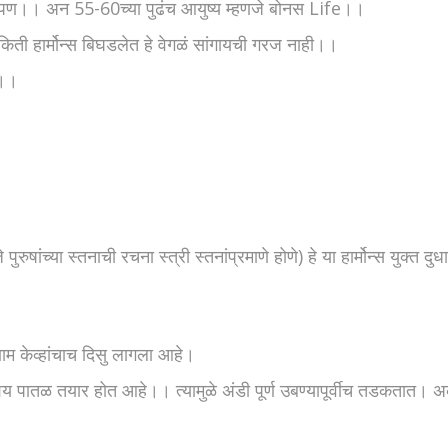
ारपण।। अन 55-60च्या पुढंच आयुष्य म्हणजे बोनस Life।।
िती हार्मोन्स बिघडलेत हे वेगळं सांगायची गरज नाही।।
त।।
ांच्या स्तनाची रचना स्त्री स्तनांप्रमाणे होणे) हे या हार्मोन्स युक्त द
णाम केव्हांचाच दिसु लागला आहे।
य पातळ तयार होत आहे।। त्यामुळे अंडी पूर्ण उबण्यापूर्वीच तडकतात। अक