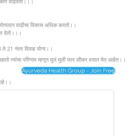
आकार वाढवतो।।।
्या फलोत्पादन वाढीचा विकास अधिक करतो।।
ोहोर देतो।।।
8 ते 21 नंतर विवाह योग्य।।
तो त्यांचा परिणाम म्हणून मुलं मुली फार लौकर वयात येत आहेत।।
Ayurveda Health Group - Join Free
त आहे।।