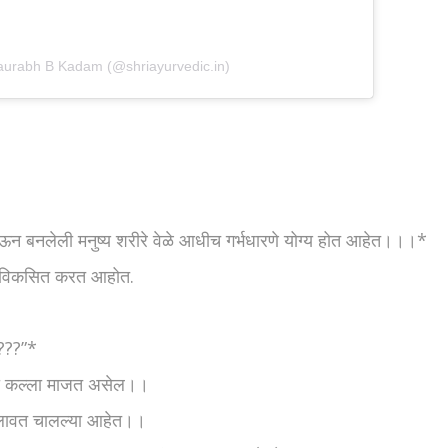
Saurabh B Kadam (@shriayurvedic.in)
खाऊन बनलेली मनुष्य शरीरे वेळे आधीच गर्भधारणे योग्य होत आहेत।।।*
फार विकसित करत आहोत.
???”*
्ती कल्ला माजत असेल।।
खालावत चालल्या आहेत।।