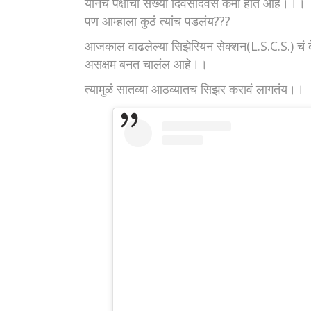
यानेच पक्षांची संख्या दिवसेंदिवस कमी होत आहे।।।
पण आम्हाला कुठं त्यांच पडलंय???
आजकाल वाढलेल्या सिझेरियन सेक्शन(L.S.C.S.) चं देखी
असक्षम बनत चालंल आहे।।
त्यामुळं सातव्या आठव्यातच सिझर करावं लागतंय।।