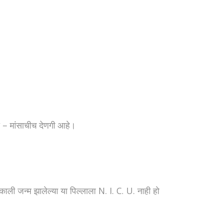
ुधा – मांसाचीच देणगी आहे।
ाली जन्म झालेल्या या पिल्लाला N. I. C. U. नाही हो