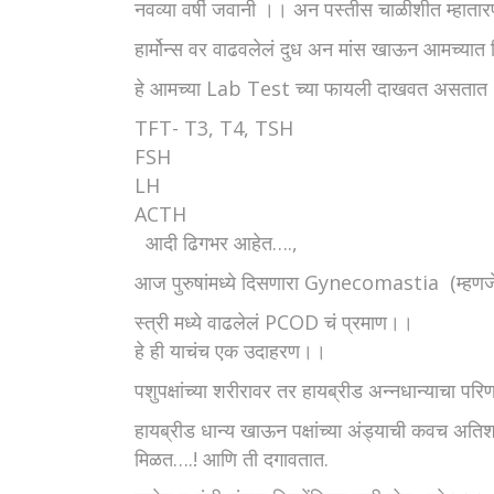
नवव्या वर्षी जवानी ।। अन पस्तीस चाळीशीत म्हात
हार्मोन्स वर वाढवलेलं दुध अन मांस खाऊन आमच्यात क
हे आमच्या Lab Test च्या फायली दाखवत असता
TFT- T3, T4, TSH
FSH
LH
ACTH
आदी ढिगभर आहेत….,
आज पुरुषांमध्ये दिसणारा Gynecomastia (म्हणजे पुरुष
स्त्री मध्ये वाढलेलं PCOD चं प्रमाण।।
हे ही याचंच एक उदाहरण।।
पशुपक्षांच्या शरीरावर तर हायब्रीड अन्नधान्याचा परि
हायब्रीड धान्य खाऊन पक्षांच्या अंड्याची कवच अतिश
मिळत….! आणि ती दगावतात.