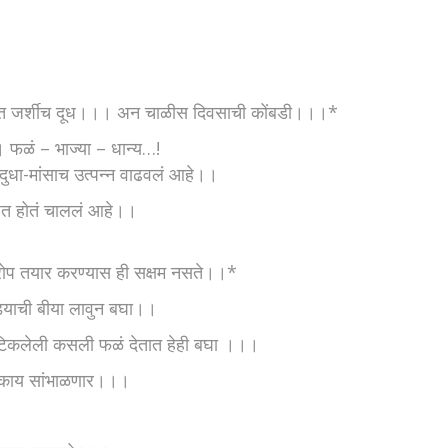
करित जर्शीच दूध।।। अन चाळीस दिवसाची कोंबडी।।।*
 फळं – भाज्या – धान्य…!
दुधा-मांसाच उत्पन्न वाढवलं आहे।।
षित होतं चाललं आहे।।
 रोप तयार करण्यास ही सक्षम नसते।।*
ड्याची बीया लावुन बघा।।
 टिकलेली कसली फळं देतात हेही बघा ।।।
ची काय सांभाळणार।।।