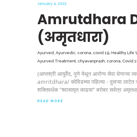
January 4, 2022
Amrutdhara 
(अमृतधारा)
Ayurved
,
Ayurvedic
,
corona
,
covid 19
,
Healthy Life
Ayurved Treatment
,
chyavanprash
,
corona
,
Covid 
(आप्तश्री आयुर्वेद, पुणे येथून आरोग्य सेवा घेण
amritdhara/ कोविडच्या पहिल्या - दुसऱ्या लाटेत
शक्तिवर्धक "श्वासामृत काढया" बरोबर सर्वत्र अमृतधा
READ MORE