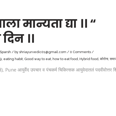
ा मान्यता द्या ।। “
दिन ।।
yuSparsh
by
shriayurvedic01@gmail.com
0 Comments
19
,
eating habit
,
Good way to eat
,
how to eat food
,
Hybrid food
,
कोरोना
,
समाज
युर्वेद उपचार व पंचकर्म चिकित्सक आयुवेदातलं पदवीवोत्तर शिक्