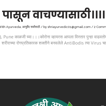
 पासून वाचण्यासाठी।।।।
 With Ayurveda
,
आयुर्वेद सर्वांसाठी
by
shriayurvedic01@gmail.com
2 Comm
ाळजी घ्या।।।कोरोना व्हायरस आपला विस्तार पुन्हा वाढवतोय।। क
शरीराच्या रोगप्रतिकारक शक्तीने बनवलेले AntiBodis त्या Virus 