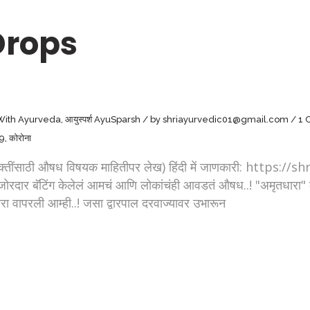
Drops
 With Ayurveda
,
आयुस्पर्श AyuSparsh
by
shriayurvedic01@gmail.com
1 
19
,
कोरोना
ाऱ्या व्यक्तींसाठी औषध विषयक माहितीपर लेख) हिंदी में जाणकारी: htt
 जोरदार बॅटिंग केलेलं आमचं आणि लोकांचंही आवडतं औषध..! "अमृतधारा
रा वापरली आम्ही..! जसा द्वारपाल दरवाज्यावर उभारून