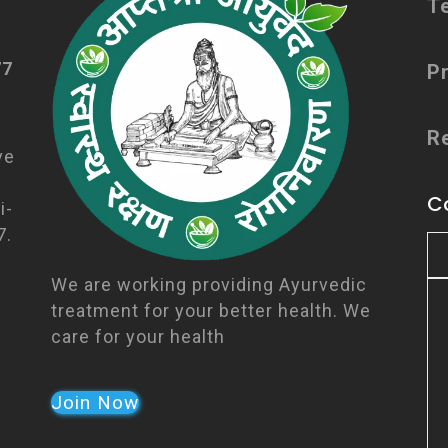
T
77
Pr
R
ve
C
i-
7.
We are working providing Ayurvedic
treatment for your better health. We
care for your health
Join Now