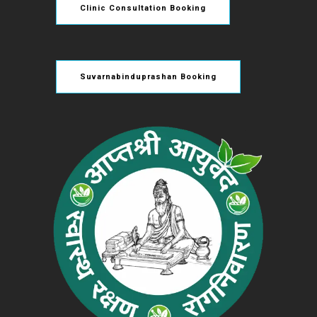
Clinic Consultation Booking
Suvarnabinduprashan Booking