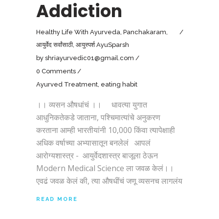
Addiction
Healthy Life With Ayurveda
,
Panchakaram
,
आयुर्वेद सर्वांसाठी
,
आयुस्पर्श AyuSparsh
by
shriayurvedic01@gmail.com
0 Comments
Ayurved Treatment
,
eating habit
।। व्यसन औषधांचं ।। धावत्या युगात
आधुनिकतेकडे जाताना, पश्चिमात्यांचे अनुकरण
करताना आम्ही भारतीयांनी 10,000 किंवा त्यापेक्षाही
अधिक वर्षाच्या अभ्यासातून बनलेलं आपलं
आरोग्यशास्त्र - आयुर्वेदशास्त्र बाजूला ठेऊन
Modern Medical Science ला जवळ केलं।।
एवढं जवळ केलं की, त्या औषधींचं जणू व्यसनच लागलंय
READ MORE