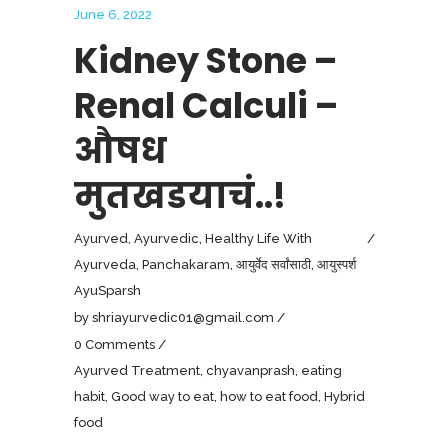
June 6, 2022
Kidney Stone –
Renal Calculi –
औषध
मुतखडयाचं..!
Ayurved
,
Ayurvedic
,
Healthy Life With
Ayurveda
,
Panchakaram
,
आयुर्वेद सर्वांसाठी
,
आयुस्पर्श
AyuSparsh
by
shriayurvedic01@gmail.com
0 Comments
Ayurved Treatment
,
chyavanprash
,
eating
habit
,
Good way to eat
,
how to eat food
,
Hybrid
food