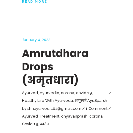
READ MORE
January 4, 2022
Amrutdhara
Drops
(अमृतधारा)
Ayurved
,
Ayurvedic
,
corona
,
covid 19
,
Healthy Life With Ayurveda
,
आयुस्पर्श AyuSparsh
by
shriayurvedic01@gmail.com
1 Comment
Ayurved Treatment
,
chyavanprash
,
corona
,
Covid 19
,
कोरोना