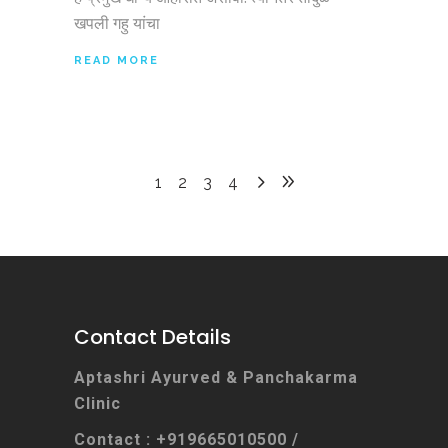
खपली गहु यांचा
READ MORE
1
2
3
4
Contact Details
Aptashri Ayurved & Panchakarma
Clinic
Contact : +919665010500 /