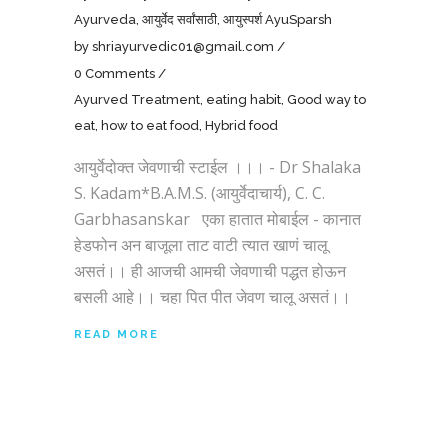
Ayurveda
,
आयुर्वेद सर्वांसाठी
,
आयुस्पर्श AyuSparsh
by
shriayurvedic01@gmail.com
0 Comments
Ayurved Treatment
,
eating habit
,
Good way to
eat
,
how to eat food
,
Hybrid food
आयुर्वेदोक्त जेवणाची स्टाईल ।।। - Dr Shalaka
S. Kadam*B.A.M.S. (आयुर्वेदाचार्य), C. C.
Garbhasanskar एका हातात मोबाईल - कानात
हेडफोन अन बाजूला ताट वाटी त्यात खाणं चालू
असतं।। ही आजची आमची जेवणाची पद्धत होऊन
बसली आहे।। चहा पित पीत जेवण चालू असतं।।
READ MORE