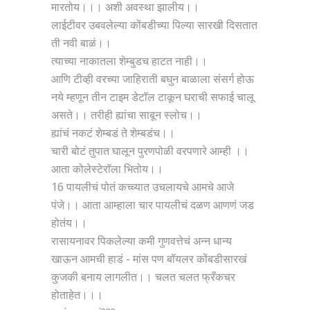
मारतोय।।। अशी अवस्था झालीय।।
लाईटीवर उबवलेल्या कोंबडीच्या पिल्या सारखी दिसतात
ती नवी बाळं।।
त्याच्या नाकातला शेम्बुडच हाटत नाही।।
आणि टीव्ही वरच्या जाहिराती बघुन बाळाला संसर्ग होऊ
नये म्हणून तीन टाइम डेटॉल टाकून घराची सफाई चालू
असते।। तरीही ह्यांचा साबून स्लोच।।
ह्यांचं नकटं शेम्बडं ते शेम्बडंच।।
चारी बोटं तुपात घालून पुरणपोळी वरपणारे आम्ही ।।
आता कोलेस्टेरॉला भितोय।।
16 पायलीचं पोतं कच्च्यात उचलायचे आमचे आजे
पंजे।। आता आम्हाला चार पायलीचं दळण आणणं जड
होतंय।।
रासायनावर पिकलेल्या कमी गुणवत्तेचं अन्न धान्य
खाऊन आमची हाडं - मांस पण बॉयलर कोंबडीसारखं
कुजकी बनाय लागलीत।। चलत चलत फ्रँकचर
होताहेत।।।