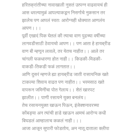
हरितक्रांतीच्या नावाखाली नुसतं उत्पन्न वाढवायचं ही
आस धरल्यामुळं आपल्याकडून निसर्गाचे नुकसान तर
झालेच पण आपलं स्वतः आरोग्यही धोक्यात आणलंय
आपण।।।
पूर्वी एखादं पिक घेतलं की त्याचा वाण पुढच्या वर्षीच्या
लागवडीसाठी ठेवायचो आपण।। पण आता हे हायब्रीड
वाण बी म्हणून लावले, तर येतच नाहीत।। आले तर
चांगली फळधारणा होत नाही।। किडकी-मिडकी-
वाकडी-तिकडी फळं लागतात।।
आणि दुसरं म्हणजे ह्या हायब्रीड जाती रासायनिक खते
टाकल्या शिवाय वाढत पण नाहीत।। भरमसाठ खते
वापरून जमिनींचा पोत गेलाय।। शेतं खारपट
झालीत।। पाणी रसायने युक्त बनलंय।
तेच रसायनयुक्त खाऊन पिऊन, इंजेक्शनावरच्या
कोंबड्या अन त्यांची हाडे खाऊन आमचं आरोग्य कधी
बिघडलं आम्हालाच कळलं नाही।।।
आजा आजून सुपारी फोडतोय, अन नातू दाताला क्लीपा