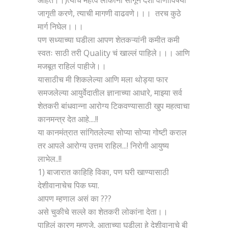
आहेत।।)त्याचं महत्व लोकांना सांगून देशी वाणाविषयी
जागृती करणे, त्याची मागणी वाढवणे।।। तरच कुठे
मार्ग निघेल।।।
पण सध्याच्या घडीला आपण शेतकऱ्यांनी कमीत कमी
स्वतः साठी तरी Quality चं खाल्लं पाहिले।।। आणि
मजबूत राहिलं पाहीजे।।
यासाठीच मी शिकलेल्या आणि मला थोड्या फार
समजलेल्या आयुर्वेदातील ज्ञानाच्या आधारे, माझ्या सर्व
शेतकरी बांधवान्ना आरोग्य टिकवण्यासाठी खुप महत्वाचा
कानमन्त्र देत आहे....!!
या कानमंत्रात सांगितलेल्या सोप्या सोप्या गोष्टी कराल
तर आपले आरोग्य उत्तम राहिल...! निरोगी आयुष्य
लाभेल..!!
1) बाजारात काहिहि विका, पण घरी खाण्यासाठी
देशीवानाचेच पिक घ्या.
आपण म्हणाल असं का ???
असे चुकीचे सल्ले का शेतकरी लोकांना देता।।
पाहिलं कारण म्हणजे, आताच्या घडीला हे देशीवानाचे बी