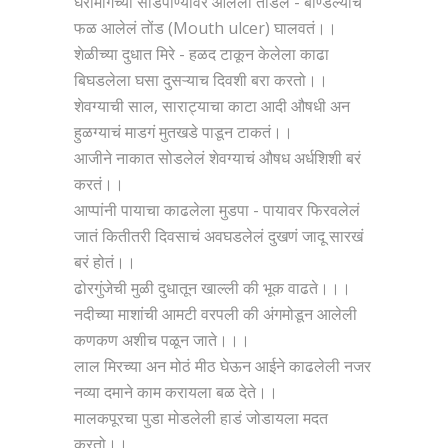
घरामागच्या सांडपाण्यावर आलेला तोंडलं - बोण्डल्याचं
फळ आलेलं तोंड (Mouth ulcer) घालवतं।।
शेळीच्या दुधात मिरे - हळद टाकून केलेला काढा
बिघडलेला घसा दुसऱ्याच दिवशी बरा करतो।।
शेवग्याची साल, साराट्याचा काटा आदी औषधी अन
हुळग्याचं माडगं मुतखडे पाडून टाकतं।।
आजीने नाकात सोडलेलं शेवग्याचं औषध अर्धशिशी बरं
करतं।।
आप्पांनी पायाचा काढलेला मुडपा - पायावर फिरवलेलं
जातं कितीतरी दिवसाचं अवघडलेलं दुखणं जादू सारखं
बरं होतं।।
ढोरगुंजेची मुळी दुधातून खाल्ली की भूक वाढते।।।
नदीच्या माशांची आमटी वरपली की अंगमोडून आलेली
कणकण अशीच पळून जाते।।।
लाल मिरच्या अन मोठं मीठ घेऊन आईने काढलेली नजर
नव्या दमाने काम करायला बळ देते।।
मालकपूरचा पुडा मोडलेली हाडं जोडायला मदत
करतो।।