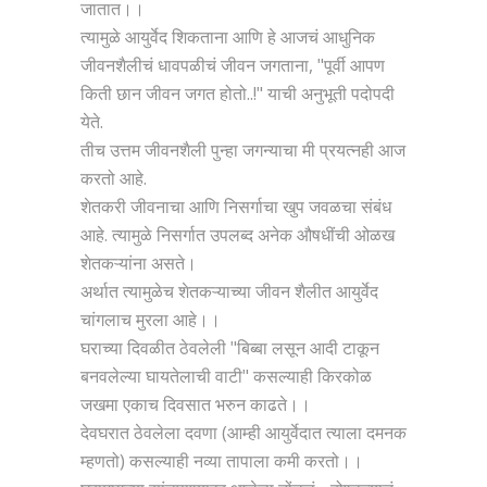
जातात।।
त्यामुळे आयुर्वेद शिकताना आणि हे आजचं आधुनिक
जीवनशैलीचं धावपळीचं जीवन जगताना, "पूर्वी आपण
किती छान जीवन जगत होतो..!" याची अनुभूती पदोपदी
येते.
तीच उत्तम जीवनशैली पुन्हा जगन्याचा मी प्रयत्नही आज
करतो आहे.
शेतकरी जीवनाचा आणि निसर्गाचा खुप जवळचा संबंध
आहे. त्यामुळे निसर्गात उपलब्द अनेक औषधींची ओळख
शेतकऱ्यांना असते।
अर्थात त्यामुळेच शेतकऱ्याच्या जीवन शैलीत आयुर्वेद
चांगलाच मुरला आहे।।
घराच्या दिवळीत ठेवलेली "बिब्बा लसून आदी टाकून
बनवलेल्या घायतेलाची वाटी" कसल्याही किरकोळ
जखमा एकाच दिवसात भरुन काढते।।
देवघरात ठेवलेला दवणा (आम्ही आयुर्वेदात त्याला दमनक
म्हणतो) कसल्याही नव्या तापाला कमी करतो।।