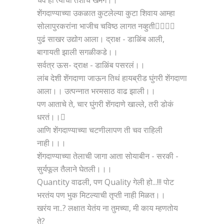
चव ही त्याची तशीच खमंग।।
शेंगदाण्याच्या उकळात कुटलेल्या कुटा शिवाय आम्हा
सोलापुरकरांना भाजीच चविष्ठ लागत नव्हुती
पुढं साखर उद्योग आला। द्राक्ष - डाळिंब आली,
बागायती झाली सगळीकडे।।
सर्वत्र ऊस- द्राक्ष - डाळिंब पसरलं।।
लांब देशी शेंगदाणा जाऊन तिथं हायब्रीड घुंगरी शेंगदाणा
आला।। उत्पन्नात भरमसाठ वाढ झाली।।
पण आताचे ते, चार घुंगरी शेंगदाणे खाल्ले, तरी डोकं
धरतं।।
आणि शेंगदाण्याच्या चटणीलापण ती चव राहिली
नाही।।।
शेंगदाण्याच्या तेलाची जागा आता सोयाबीन - सरकी -
सुर्यफूल तैलाने घेतली।।।
Quantity वाढली, पण Quality गेली हो...!!! पोट
भरतंय पण भुक मिटल्याची तृप्ती नाही मिळत।।
खरंय ना..? लक्षात येतंय ना तुमच्या, मी काय म्हणतोय
ते?