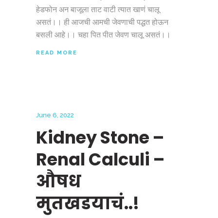
हेडफोन अन बाजूला ताट वाटी त्यात खाणं चालू
असतं।। ही आजची आमची जेवणाची पद्धत होऊन
बसली आहे।। चहा पित पीत जेवण चालू असतं।।
READ MORE
June 6, 2022
Kidney Stone –
Renal Calculi –
औषध
मुतखडयाचं..!