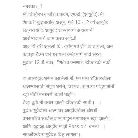
नमस्कार...!!
मी डॉ सौरभ बाजीराव कदम, एम.डी. (आयुर्वेद), मी
शेतकरी कुटुंबातील असुन, गेले 10 -12 वर्ष आयुर्वेद
क्षेत्रात आहे. आयुर्वेद शास्त्रच्या सहाय्याने
आरोग्यदानाचे काम करत आहे..!!
आज ही घरी असलो की, गुरांमागचं शेण काढायला, अन
फावड़ा घेउन दारं धरायला कधी मागे नाही सरत.
मुळात 12 वी नंतर, "शेतीच करणार, डॉक्टरकी नको
..!"
हा बालहट्ट धरून बसलेलो मी, मग मला डॉक्टरकीला
घालण्यासाठी संपूर्ण घरांने, विशेषतः आमच्या पांडूमामांनी
खुप मोठी मनधरणी केली माझी..!
तेव्हा कुठे मी तयार झालो डॉक्टरकी साठी।।।
पुढं आयुर्वेदाला आल्यावर आयुर्वेदातील औषधी
वनस्पतींच सखोल ज्ञान पाहून मनापासून खुश झालो।।
आणि हळुहळु आयुर्वेद माझी Passion बनला।।
सगळीकडे आयुर्वेदच दिसू लागला।।