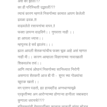
असं का झालं???
का ही परिस्थिती उद्भवली???
त्याचं कारण म्हणजे निसर्गाच्या कामात आपण केलेली
ढवळा ढवळ..!!!
वाढवलेले रसायनांचा वापर..!!
फक्त उत्पन्न वाढविणे।। गुणवत्ता नाही ।।
हा आपला ध्यास।।
म्हणूनच हे सर्व झालंय।।।
ह्यात आपली शेतकऱ्यांचीच फक्त चूक आहे असं म्हणत
नाही मी।। कारण आम्हाला विज्ञानाच्या नावाखाली
शिकवलंच तसं।।
आणि त्याचं ओघानं निसर्गाच्या सानिध्यात निरोगी
असणारा शेतकरी आज बी पी - शुगर च्या गोळ्यांचा
खुराक खातो।।
मग प्रश्न पडतो, ह्या हायब्रीड अन्नधान्यामूळे
प्रकृतीच्या अन आरोग्याच्या होणाऱ्या हानीला जबाबदार
कुणाला धरायचे????
हरितक्रांती येण्यापूर्वीच्या काळात लाकडी नांगर सोडून