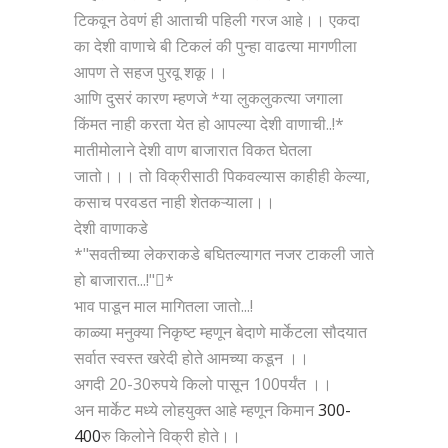
टिकवून ठेवणं ही आताची पहिली गरज आहे।। एकदा
का देशी वाणाचे बी टिकलं की पुन्हा वाढत्या मागणीला
आपण ते सहज पुरवू शकू।।
आणि दुसरं कारण म्हणजे *या लुकलुकत्या जगाला
किंमत नाही करता येत हो आपल्या देशी वाणाची..!*
मातीमोलाने देशी वाण बाजारात विकत घेतला
जातो।।। तो विक्रीसाठी पिकवल्यास काहीही केल्या,
कसाच परवडत नाही शेतकऱ्याला।।
देशी वाणाकडे
*"सवतीच्या लेकराकडे बघितल्यागत नजर टाकली जाते
हो बाजारात...!"*
भाव पाडून माल मागितला जातो...!
काळ्या मनुक्या निकृष्ट म्हणून बेदाणे मार्केटला सौदयात
सर्वात स्वस्त खरेदी होते आमच्या कडून ।।
अगदी 20-30रुपये किलो पासून 100पर्यंत ।।
Chat Now
अन मार्केट मध्ये लोहयुक्त आहे म्हणून किमान
300-
400
रु किलोने विक्री होते।।