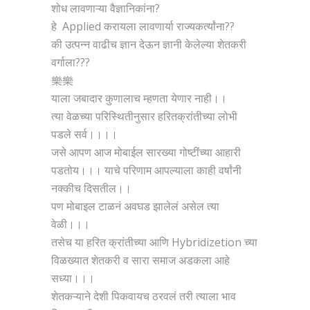
शोध लावणाऱ्या वैज्ञानिकांना?
हे Applied करायला लावणार्या राज्यकर्त्यांना??
की उत्पन्न वाढीच ज्ञान देऊन ज्ञानी केलेल्या शेतकरी
वर्गाला???
樂樂
याला जबादार कुणालाच म्हणता येणार नाही।।
त्या वेळच्या परिस्थितीनुसार हरितक्रांतीच्या लोभी
पडले सर्व।।।।
जसे आपण आज मोबाईल सारख्या गोष्टींच्या आहारी
पडतोय।।। याचे परिणाम आपल्याला काही वर्षांनी
नक्कीच दिसतील।।
पण मोबाइल टाळनं अवघड झालेलं असेल त्या
वेळी।।।
तसेच या हरित क्रांतीच्या आणि Hybridizetion च्या
विळख्यात शेतकरी व सारा समाज अडकला आहे
सध्या।।।
शेतकऱ्याने देशी पिकवायच ठरवलं तरी त्याला भाव