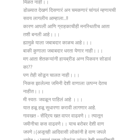
मिळत नाही।।
डोळ्यात देखणं दिसणारं अन चमकणारं चांगलं म्हणायची
सवय लागलीय आम्हाला...!!
कारण आपली आणि ग्राहकाचीही मनस्थितीच आता
तशी बनली आहे।।।
ह्यामुळे याला जबाबदार काळच आहे।।।
बाकी कुणाला जबाबदार धरता येणार नाही।।।
मग आता शेतकऱ्यांनी हायब्रीड अन्न पिकवन सोडावं
का??
पण तेही सोडून चालत नाही।।।
निकस झालेल्या जमिनी देशी वाणाला उत्पन्न देतच
नाहीत।।।
मी स्वतः जवळून पाहिलं आहे ।।।
यात हळू हळू सुधारणा करावी लागणार आहे.
गावखत - सेंद्रिय खत वापर वाढवणे।। त्यातून
जमीनीचा कस वाढवणे।। याच बरोबर देशी वाण
जपणे।(अजूनही आदिवासी लोकांनी हे वाण जपले