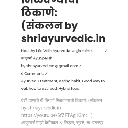
ठिकाणे:
(संकलन by
shriayurvedic.in
Healthy Life With Ayurveda
,
आयुर्वेद सर्वांसाठी
,
आयुस्पर्श AyuSparsh
by
shriayurvedic01@gmail.com
0 Comments
Ayurved Treatment
,
eating habit
,
Good way to
eat
,
how to eat food
,
Hybrid food
देशी वाणाचे बी बियाणे मिळवण्याची ठिकाणे: (संकलन
by shriayurvedic.in
https://youtu.be/SfZFTAg1Gmc 1)
आयुस्पर्श ऍग्रो केमिकल & सिड्स, सुस्ते, ता. पंढरपूर,