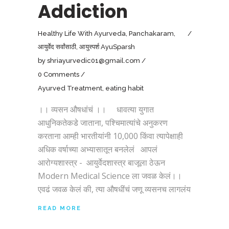
Addiction
Healthy Life With Ayurveda
,
Panchakaram
,
आयुर्वेद सर्वांसाठी
,
आयुस्पर्श AyuSparsh
by
shriayurvedic01@gmail.com
0 Comments
Ayurved Treatment
,
eating habit
।। व्यसन औषधांचं ।। धावत्या युगात
आधुनिकतेकडे जाताना, पश्चिमात्यांचे अनुकरण
करताना आम्ही भारतीयांनी 10,000 किंवा त्यापेक्षाही
अधिक वर्षाच्या अभ्यासातून बनलेलं आपलं
आरोग्यशास्त्र - आयुर्वेदशास्त्र बाजूला ठेऊन
Modern Medical Science ला जवळ केलं।।
एवढं जवळ केलं की, त्या औषधींचं जणू व्यसनच लागलंय
READ MORE