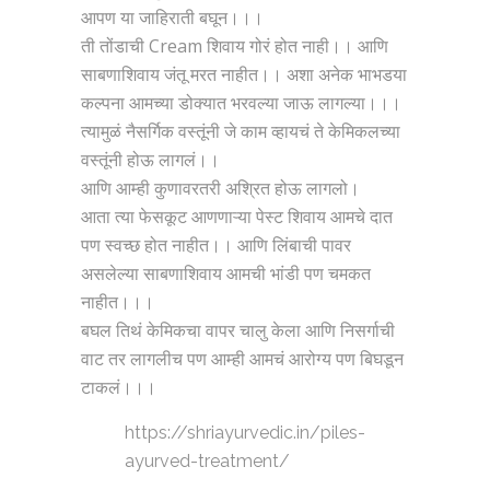
आपण या जाहिराती बघून।।।
ती तोंडाची Cream शिवाय गोरं होत नाही।। आणि
साबणाशिवाय जंतू मरत नाहीत।। अशा अनेक भाभडया
कल्पना आमच्या डोक्यात भरवल्या जाऊ लागल्या।।।
त्यामुळं नैसर्गिक वस्तूंनी जे काम व्हायचं ते केमिकलच्या
वस्तूंनी होऊ लागलं।।
आणि आम्ही कुणावरतरी अश्रित होऊ लागलो।
आता त्या फेसकूट आणणाऱ्या पेस्ट शिवाय आमचे दात
पण स्वच्छ होत नाहीत।। आणि लिंबाची पावर
असलेल्या साबणाशिवाय आमची भांडी पण चमकत
नाहीत।।।
बघल तिथं केमिकचा वापर चालु केला आणि निसर्गाची
वाट तर लागलीच पण आम्ही आमचं आरोग्य पण बिघडून
टाकलं।।।
https://shriayurvedic.in/piles-
ayurved-treatment/