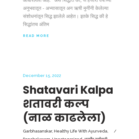
आधारलेली आहे. असे सिद्धांत की, जे हजारो वर्षांच्या
अनुभवातून - अभ्यासातून अन ऋषी मुनींनी केलेल्या
संशोधनांतून सिद्ध झालेले आहेत। इतके सिद्ध की हे
सिद्धांतच अंतिम
READ MORE
December 15, 2022
Shatavari Kalpa
शतावरी कल्प
(नाळ काढलेला)
Garbhasanskar
,
Healthy Life With Ayurveda
,