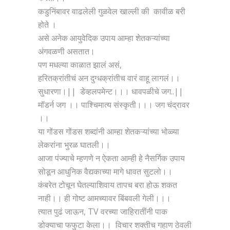
कडुनिंबावर वाढलेली गुळवेल खाल्ली की कावीळ बरी
होते ।
असे अनेक आयुवेदिक उपाय आम्हा शेतकऱ्यांच्या
अंगवळणी असतात।
पण मधल्या काळात झालं असं,
हरितक्रांतीचं अन दुग्धक्रांतीच वारं वाहू लागलं।।
सुधारणा।|| डेव्हलपमेन्ट।।। धावपळीचे जग..||
मॉडर्न जग ।। पाश्चिमात्य संस्कृती।।। जग चंद्रावर
।।
या गोंडस गोंडस शब्दांनी आम्हा शेतकऱ्यांच्या भोळ्या
लेकरांना भुरळ घातली।।
आजा पंज्याचे म्हणणे न ऐकता आम्ही हे नैसर्गिक उपाय
सोडून आधुनिक वैद्यकाच्या मागे धावत सुटलो।।
कंबरेत टोचून घेतल्याशिवाय तापच बरा होऊ शकत
नाही।। ही गोष्ट आमच्यावर बिंबवली गेली।।।
त्यात पुढं जाऊन, TV वरच्या जाहिरातींनी पाक
डोक्याचा फफुटा केला।। विचार शक्तीच गहाण ठेवली