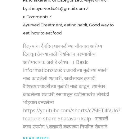
Panchakaram
,
Uncategorized
,
आयुर्वेद सर्वांसाठी
by
shriayurvedic01@gmail.com
0 Comments
Ayurved Treatment
,
eating habit
,
Good way to
eat
,
how to eat food
स्त्रियांना दैनंदिन धावपळीच्या जीवनात आरोग्य
टिकवून ठेवण्यासाठी नियमित वापरण्यायोग्य
आरोग्यदायक असे हे औषध।। Basic
information:घटक: शतावरीच्या मुळीच्या मधली
नाळ काढलेली शतावरी, खडीसाखर इत्यादी.
वैशिष्ठ्य:शतावरीच्या मुळांची नाळ काढून, त्यानंतर
काढलेल्या शतावरी रसापासून खडीसाखरेत लोखंडी
भांड्यात बनवलेला
https://youtube.com/shorts/c75lET4lVUo?
feature=share Shatavari kalp - शतावरी
कल्प उपयोग:१.शतावरी कल्पाच्या नियमित सेवनाने
READ MORE