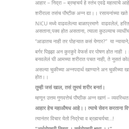
आहार – निद्रा – ब्रम्हचर्य हे स्तंभ एवढे महत्व
शरीराला तसंच पौष्टीक अन्न द्या।। रसायनांच्या खते – 
NICU मध्ये वाढवलेल्या बाळाप्रमाणे वाढवलेलं, हर
असताना,पक्व होत असताना, त्याला कुठल्याच व्याधींचा
“आडातच नाही तर पोहऱ्यात कसं येणार?” या न्यायान
बर्गर पिझ्झा अन कुरकुरे वेफर्स वर पोषण होत ना
बनवलेलं घी आमच्या शरीरात पचत नाही, ते नुसतं कोल
असल्या चुकीच्या अन्नपदार्थ खाण्याने अन चुकीच्या खाण
होत।।
तुम्ही जसं खाल, तसं तुमचं शरीर बनतं।
म्हणून उत्तम गुणवत्तेचं पौष्ठीक अन्न खाणं – व्यवस
आहार हेच महाऔषध आहे।। त्याचे सेवन करताना विचा
त्यानंतर विचार येतो निद्रेचा व ब्रह्मचर्यचा…!
“अर्धरोगहरी निद्रा । सर्वरोगहरी क्षुधा ।।”