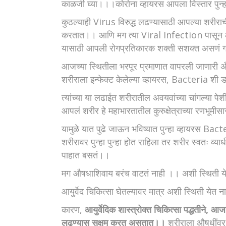
काळजी घ्या।।।कोरोना व्हायरस आपला विस्तार पुन
कुठल्याही Virus विरुद्ध लढण्यासाठी आपल्या शरी
करतात।। आणि मग त्या Viral Infection पासून
यासाठी आपली रोगप्रतिकारक शक्ती सशक्त असणं 
आजच्या स्थितीला भरपूर प्रमाणात वापरली जाणा
शरीराला इन्फेक्ट केलेल्या व्हायरस, Bacteria शी 
त्यांच्या या लढाईत शरीरातील अवयवांच्या चांगल्या प
आपलं शरीर हे महाभारतातील कुरुक्षेत्राच्या रणभूमी
यामुळे यात पुढे जाऊन भविष्यात पुन्हा व्हायरस Bac
शरीरावर पुन्हा पुन्हा होत राहिला तर शरीर स्वतः व्
पाहात बसतं।।
मग औषधाशिवाय बरंच वाटतं नाही ।। अशी स्थिती ये
आयुर्वेद चिकित्सा घेतल्यावर मात्र अशी स्थिती येत 
कारण,
आयुर्वेदिक शास्त्रोक्त चिकित्सा पद्धतीने, आ
लढण्यास सक्षम करत असतात।।
शरीराला औषधींवर