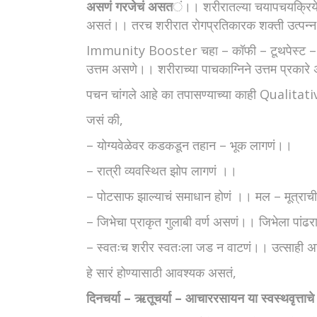
असणं गरजेचं असत
ं।। शरीरातल्या चयापचयक्रियेत उत
असतं।। तरच शरीरात रोगप्रतिकारक शक्ती उत्पन
Immunity Booster चहा – कॉफी – टूथपेस्ट – साबण
उत्तम असणे।। शरीराच्या पाचकाग्निने उत्तम प्रकार
पचन चांगले आहे का तपासण्याच्या काही Qualitativ
जसं की,
– योग्यवेळेवर कडकडून तहान – भूक लागणं।।
– रात्री व्यवस्थित झोप लागणं ।।
– पोटसाफ झाल्याचं समाधान होणं ।। मल – मूत्राची प
– जिभेचा प्राकृत गुलाबी वर्ण असणं।। जिभेला पांढ
– स्वतःच शरीर स्वतःला जड न वाटणं।। उत्साही 
हे सारं होण्यासाठी आवश्यक असतं,
दिनचर्या – ऋतूचर्या – आचाररसायन या स्वस्थवृत्ताच