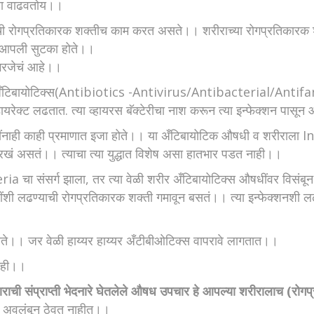
्हा वाढवतोय।।
राची रोगप्रतिकारक शक्तीच काम करत असते।। शरीराच्या रोगप्रतिकारक
 आपली सुटका होते।।
गरजेचं आहे।।
री अँटिबायोटिक्स(Antibiotics -Antivirus/Antibacterial/Anti
डायरेक्ट लढतात. त्या व्हायरस बॅक्टेरीचा नाश करून त्या इन्फेक्शन प
ेशींनाही काही प्रमाणात इजा होते।। या अँटिबायोटिक औषधी व शरीराला Infe
सारखं असतं।। त्याचा त्या युद्धात विशेष असा हातभार पडत नाही।।
teria चा संसर्ग झाला, तर त्या वेळी शरीर अँटिबायोटिक्स औषधींवर विसंब
याधींशी लढण्याची रोगप्रतिकारक शक्ती गमावून बसतं।। त्या इन्फेक्शनशी ल
ते।। जर वेळी हाय्यर हाय्यर अँटीबीओटिक्स वापरावे लागतात।।
नाही।।
जाराची संप्राप्ती भेदनारे घेतलेले औषध उपचार हे आपल्या शरीरालाच (रोगप्र
 अवलंबून ठेवत नाहीत।।