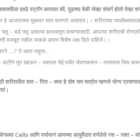
शक्तीला एवढे स्ट्रॉग करतात की, पुढच्या वेळी जेव्हा संसर्ग होतो तेव्हा
 उपचार हे आजाराच्या मुळावर घात करणारे असतात।। शरीराच्या व्याधीक्षमत
फ्लू – बर्ड फ्लू असल्या हल्ल्यातून वाचन्यासाठी, आपल्या शरीराची रोग
ती मजबूत राहील याकडे आपण विशेष लक्ष दिले पाहिजे।।
 कशाने ….? ते आता पाहूया…
 वाटीने तुप खाऊन – घशाला येई पर्यंत जेवणकरून – तासंतास जिम करून किं
 शरीरातील वात – पित्त – कफ हे दोष सम मात्रेत म्हणजे योग्य प्रमाण
ागतं।
्या Cells आणि पर्यायानं आमच्या आयुर्वेदात वर्णलेले रस – रक्त – मां