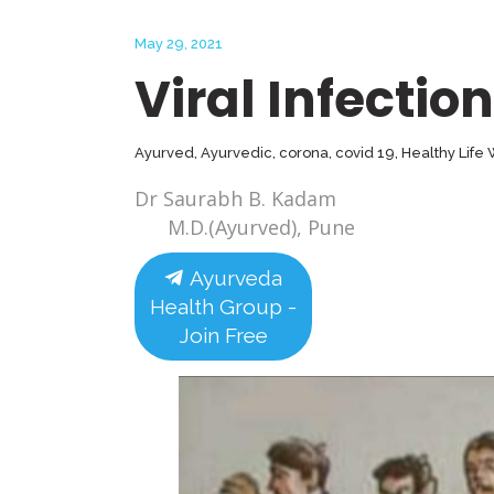
May 29, 2021
Viral Infection
Ayurved
,
Ayurvedic
,
corona
,
covid 19
,
Healthy Life
Dr Saurabh B. Kadam
M.D.(Ayurved), Pune
Ayurveda
Health Group -
Join Free