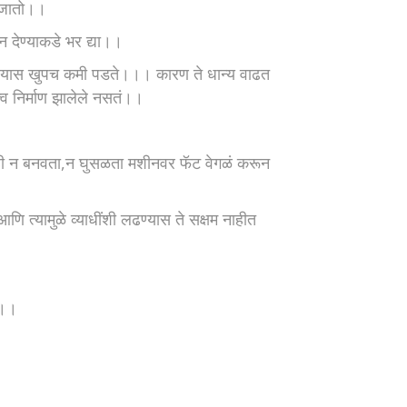
न जातो।।
्न देण्याकडे भर द्या।।
देण्यास खुपच कमी पडते।।। कारण ते धान्य वाढत
त्व निर्माण झालेले नसतं।।
दही न बनवता,न घुसळता मशीनवर फॅट वेगळं करून
आणि त्यामुळे व्याधींशी लढण्यास ते सक्षम नाहीत
े।।