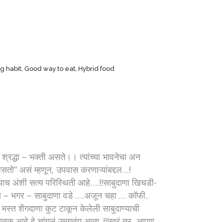
g habit
,
Good way to eat
,
Hybrid food
्रद्धा – भक्ती असते।। त्यांच्या भावनेचा अन
सतो” असं म्हणून, उपवास करणाऱ्यांबद्दल…!
याच अंशी सत्य परिस्थिती आहे….!!साबुदाणा खिचडी-
िप्स – भगर – साबुदाणा वडे ….अजून चहा … कॉफी..
स्त शेंगदाणा कुट टाकून केलेली साबुदाण्याची
तक आहे हे चांगलं उमगतंय आता..!!!खरं तर, आपण