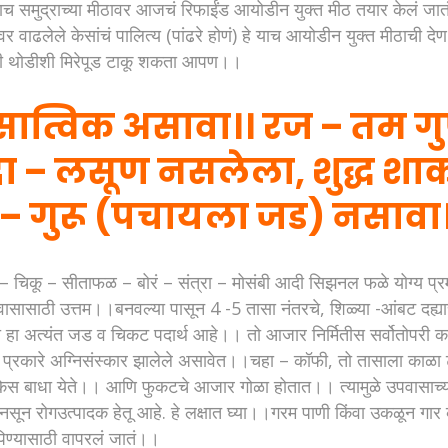
्याच समुद्राच्या मीठावर आजचं रिफाईंड आयोडीन युक्त मीठ तयार केलं जातं
वर वाढलेले केसांचं पालित्य (पांढरे होणं) हे याच आयोडीन युक्त मीठाची
दी थोडीशी मिरेपूड टाकू शकता आपण।।
सात्विक असावा।। रज – तम ग
ंदा – लसूण नसलेला, शुद्ध श
ण – गुरू (पचायला जड) नसावा
– चिकू – सीताफळ – बोरं – संत्रा – मोसंबी आदी सिझनल फळे योग्य प
वासासाठी उत्तम।।बनवल्या पासून 4 -5 तासा नंतरचे, शिळ्या -आंबट दह्
हा अत्यंत जड व चिकट पदार्थ आहे।। तो आजार निर्मितीस सर्वोतोपरी
कारे अग्निसंस्कार झालेले असावेत।।चहा – कॉफी, तो तासाला काळा टी
 भुकेस बाधा येते।। आणि फुकटचे आजार गोळा होतात।। त्यामुळे उपवासाच्
 नसून रोगउत्पादक हेतू आहे. हे लक्षात घ्या।।गरम पाणी किंवा उकळून गार
ी पिण्यासाठी वापरलं जातं।।