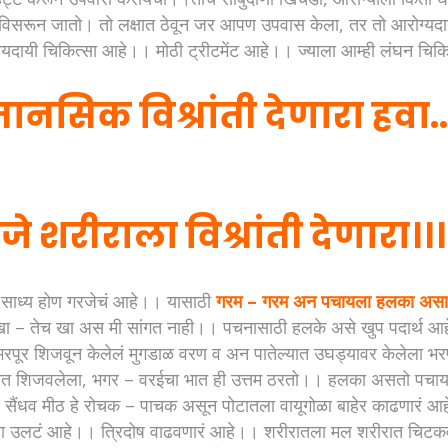
ेशच विसरून जातो। तो लक्षात ठेवून जर आपण उपवास केला, तर तो आरोग्
रोग्यदायी चिकित्सा आहे।। मोठी ट्रीटमेंट आहे।। ज्याला आम्ही लंघन 
सिक विश्रांती देणारा हवा..
े शरीराला विश्रांती देणारा।।।
ुन साध्य होण गरजेचं आहे।। यासाठी
गरम – गरम अन पचायला हलका असा 
 खा – तेच खा अस मी सांगत नाही।। पचनासाठी हलके असे खुप पदार्थ आह
भरपूर शिजवून केलेलं मुगडाळ वरण व अन पातेल्यात उघड्यावर केलेला भरपू
ात शिजवलेला, भगर – वरईचा भात ही उत्तम ठरतो।। हलका असतो पचायल
ैंधव मीठ हे रोचक – पाचक असून पोटातला वायूगोळा बाहेर काढणारं आहे
याच्या उलटं आहे।। त्रिदोष वाढवणारं आहे।। शरीरातला मल शरीरात च