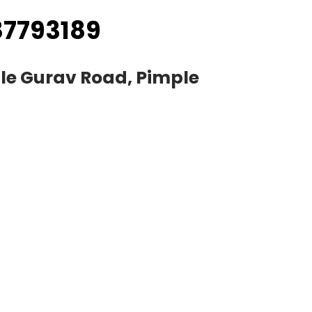
87793189
ple Gurav Road, Pimple