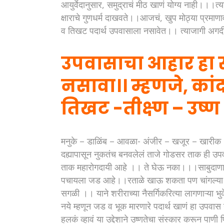
आयुर्वेदानुसार, समुद्राचं मीठ खाणं योग्य नाही।।।त
क्षाराचे गुणधर्म दाखवते।।आजचं, खुप मोठ्या प्रमाणा
व तिखट पदार्थ उपवासाला नसावेत।। त्याजागी अग
उपवासाचा आहार हा 
नसावा।। म्हणजे, का
तिखट -तीक्ष्ण – उष्
मनुके – डाळिंब – आवळा- अंजीर – खजूर – खारीक 
दह्यापासून नुकतंच बनवलेलं ताजे गोडसर ताक ही उप
ताक महारोगदायी आहे ।। ते घेऊ नका।।।साबुदाणा 
पचायला जड आहे।।रताळे खाऊ शकता पण चांगल्या प्र
सगळी ।। याने शरीराच्या नैसर्गिकरित्या लागणाऱ्या
नये म्हणून जड व भूक मारणारे पदार्थ खाणं हा उपवास
हलकं व्हावं या उद्देशाने उष्णतेचा संस्कार करून पाण