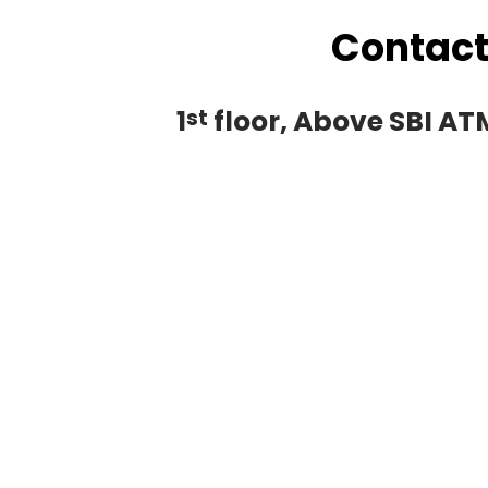
Contact
1
floor, Above SBI A
st