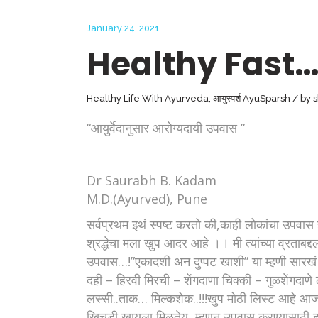
January 24, 2021
Healthy Fast
Healthy Life With Ayurveda
,
आयुस्पर्श AyuSparsh
by
“आयुर्वेदानुसार आरोग्यदायी उपवास ”
Dr Saurabh B. Kadam
M.D.(Ayurved), Pune
सर्वप्रथम इथं स्पष्ट करतो की,काही लोकांचा उपवास 
श्रद्धेचा मला खुप आदर आहे ।। मी त्यांच्या व्रताब
उपवास…!”एकादशी अन दुप्पट खाशी” या म्हणी सारखं 
दही – हिरवी मिरची – शेंगदाणा चिक्की – गुळशेंगदाण
लस्सी..ताक… मिल्कशेक..!!!खुप मोठी लिस्ट आहे आजच
खिचडी खायला मिळतेय, म्हणून उपवास करण्यासाठी 