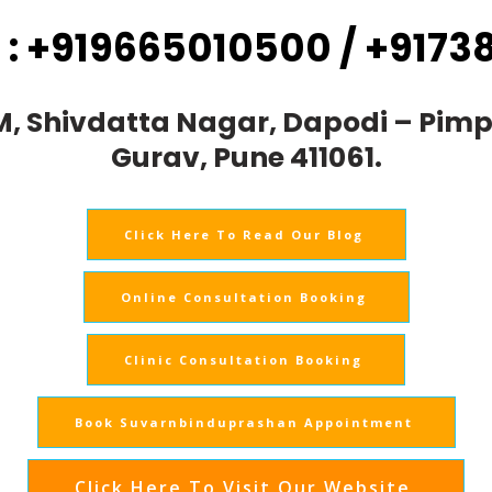
 : +919665010500 / +9173
TM, Shivdatta Nagar, Dapodi – Pim
Gurav, Pune 411061.
Click Here To Read Our Blog
Online Consultation Booking
Clinic Consultation Booking
Book Suvarnbinduprashan Appointment
Click Here To Visit Our Website