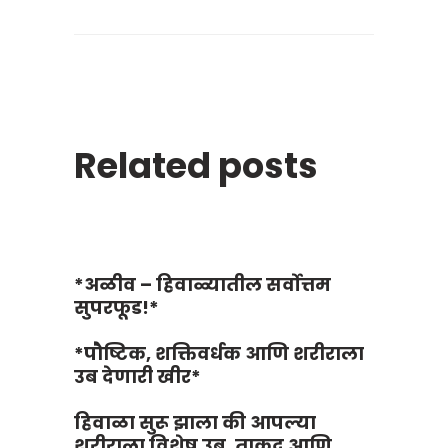
Related posts
*अळीव – हिवाळ्यातील सर्वोत्तम
सुपरफूड!*
*पौष्टिक, शक्तिवर्धक आणि शरीराला
उब देणारी खीर*
हिवाळा सुरू झाला की आपल्या
शरीराला विशेष उब, ताकद आणि