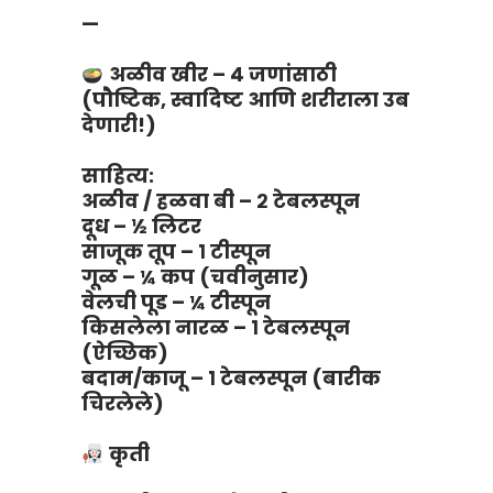
—
अळीव खीर – ४ जणांसाठी
(पौष्टिक, स्वादिष्ट आणि शरीराला उब
देणारी!)
साहित्य:
अळीव / हळवा बी – २ टेबलस्पून
दूध – ½ लिटर
साजूक तूप – १ टीस्पून
गूळ – ¼ कप (चवीनुसार)
वेलची पूड – ¼ टीस्पून
किसलेला नारळ – १ टेबलस्पून
(ऐच्छिक)
बदाम/काजू – १ टेबलस्पून (बारीक
चिरलेले)
कृती