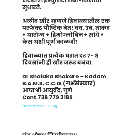
शरीराची इम्युनिटी नैसर्गिकरीत्या
सुधारते.
अळीव खीर म्हणजे हिवाळ्यातील एक
परफेक्ट पौष्टिक बेत! चव, उब, ताकद
+ आरोग्य + हिमोग्लोबिन + सांधे +
केस अशी पूर्ण काळजी!
हिवाळ्यात प्रत्येक घरात दर 7- 8
दिवसांनी ही खीर जरूर बनवा.
Dr Shalaka Bhakare – Kadam
B.A.M.S, C.C.G.(गर्भसंस्कार)
आप्तश्री आयुर्वेद, पुणे
Cont.738 779 3189
December 2, 2025