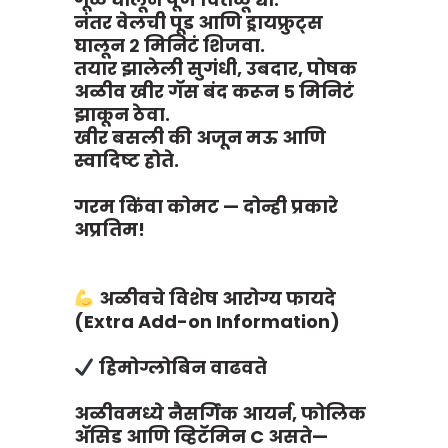
नंतर वेलची पूड आणि ड्रायफ्रुट्स
घालून २ मिनिटं शिजवा.
तयार झालेली सुगंधी, उबदार, पोषक
अळीव खीर गॅस बंद करून ५ मिनिटं
झाकून ठेवा.
खीर बसली की अजून मऊ आणि
स्वादिष्ट होते.
गरम किंवा कोमट — दोन्ही प्रकारे
अप्रतिम!
अळीवचे विशेष आरोग्य फायदे
(Extra Add-on Information)
हिमोग्लोबिन वाढवते
अळीवमध्ये नैसर्गिक आयर्न, फोलिक
अ‍ॅसिड आणि व्हिटॅमिन C असते—