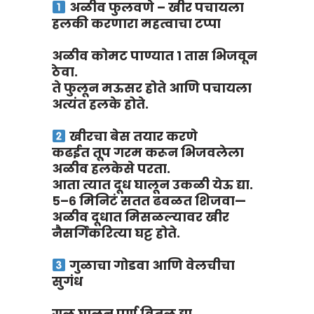
अळीव फुलवणे – खीर पचायला
हलकी करणारा महत्वाचा टप्पा
अळीव कोमट पाण्यात १ तास भिजवून
ठेवा.
ते फुलून मऊसर होते आणि पचायला
अत्यंत हलके होते.
खीरचा बेस तयार करणे
कढईत तूप गरम करून भिजवलेला
अळीव हलकेसे परता.
आता त्यात दूध घालून उकळी येऊ द्या.
५–६ मिनिटं सतत ढवळत शिजवा—
अळीव दूधात मिसळल्यावर खीर
नैसर्गिकरित्या घट्ट होते.
गुळाचा गोडवा आणि वेलचीचा
सुगंध
गूळ घालून पूर्ण वितळू द्या.