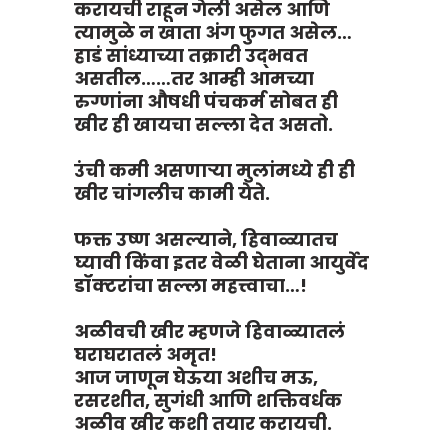
करायची राहून गेली असेल आणि
त्यामुळे न खाता अंग फुगत असेल…
हाडं सांध्याच्या तक्रारी उद्भवत
असतील……तर आम्ही आमच्या
रुग्णांना औषधी पंचकर्म सोबत ही
खीर ही खायचा सल्ला देत असतो.
उंची कमी असणाऱ्या मुलांमध्ये ही ही
खीर चांगलीच कामी येते.
फक्त उष्ण असल्याने, हिवाळ्यातच
घ्यावी किंवा इतर वेळी घेताना आयुर्वेद
डॉक्टरांचा सल्ला महत्त्वाचा…!
अळीवची खीर म्हणजे हिवाळ्यातलं
घराघरातलं अमृत!
आज जाणून घेऊया अशीच मऊ,
रसरशीत, सुगंधी आणि शक्तिवर्धक
अळीव खीर कशी तयार करायची.