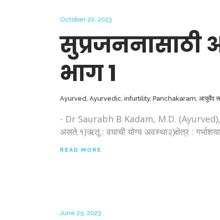
October 20, 2023
सुप्रजननासाठी आ
भाग १
Ayurved
,
Ayurvedic
,
infurtility
,
Panchakaram
,
आयुर्वेद स
- Dr Saurabh B Kadam, M.D. (Ayurved), Pune आय
असते.१)ऋतू : वयाची योग्य अवस्था२)क्षेत्र : गर्भाशया
READ MORE
June 25, 2023