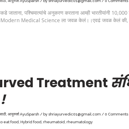
ांसाठी
,
आयुस्पर्श AyuSparsh
by
shriayurvedic01@gmail.com
0 Comments
ाताना, पश्चिमात्यांचे अनुकरण करताना आम्ही भारतीयांनी 10,000 किंव
 ठेऊन Modern Medical Science ला जवळ केलं।।एवढं जवळ केलं की, त
yurved Treatment
सं
!
ांसाठी
,
आयुस्पर्श AyuSparsh
by
shriayurvedic01@gmail.com
0 Comments
o eat food
,
Hybrid food
,
rheumatoid
,
rheumatology