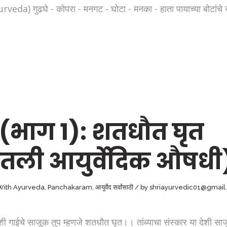
ढघे - कोपरा - मनगट - घोटा - मनका - हाता पायाच्या बोटांचे सांधे इ
 (भाग 1): शतधौत घृत
रातली आयुर्वेदिक औषधी
 With Ayurveda
,
Panchakaram
,
आयुर्वेद सर्वांसाठी
by
shriayurvedic01@gmail
ले देशी गाईचे साजूक तुप म्हणजे शतधौत घृत।। तांब्याचा संस्कार या देश