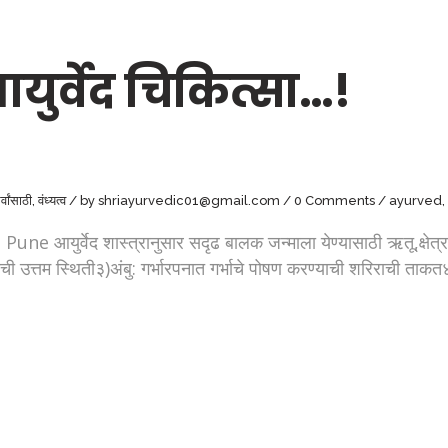
युर्वेद चिकित्सा…!
र्वांसाठी
,
वंध्यत्व
by
shriayurvedic01@gmail.com
0 Comments
ayurved
,
ुर्वेद शास्त्रानुसार सदृढ बालक जन्माला येण्यासाठी ऋतू,क्षेत्र,
ची उत्तम स्थिती३)अंबु: गर्भारपनात गर्भाचे पोषण करण्याची शरिराची ताकत४)बी