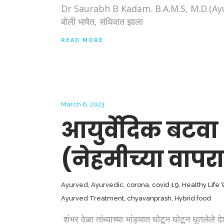
Dr Saurabh B Kadam. B.A.M.S, M.D.(Ayurveda) गु
बोली भाषेत, संधिवात झाला
READ MORE
March 6, 2023
आयुर्वेदिक बटवा
(नेहमीच्या वाप
Ayurved
,
Ayurvedic
,
corona
,
covid 19
,
Healthy Life
Ayurved Treatment
,
chyavanprash
,
Hybrid food
शंभर वेळा तांब्याच्या भांड्यात घोटून घोटून धुतले