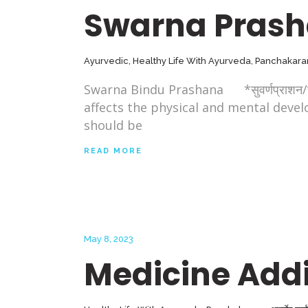
Swarna Pras
Ayurvedic
,
Healthy Life With Ayurveda
,
Panchakar
Swarna Bindu Prashana *सुवर्णप्राशन/सु
affects the physical and mental devel
should be
READ MORE
May 8, 2023
Medicine Addi