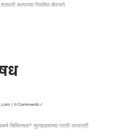
री कल्पाच्या नियमित सेवनाने
औषध
l.com
0 Comments
 चिकित्सक* मुतखड्याच्या रात्री अपरात्री