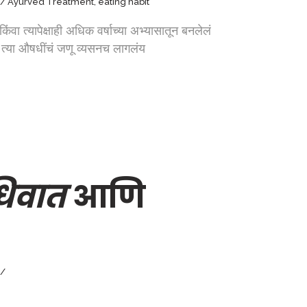
Ayurved Treatment
,
eating habit
ा त्यापेक्षाही अधिक वर्षाच्या अभ्यासातून बनलेलं
्या औषधींचं जणू व्यसनच लागलंय
धिवात
आणि