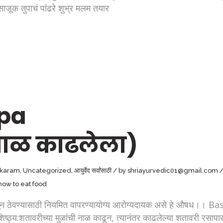
ूक तुपाचं पांढरे शुभ्र मलम तयार
lpa
नाळ काढलेला)
karam
,
Uncategorized
,
आयुर्वेद सर्वांसाठी
by
shriayurvedic01@gmail.com
how to eat food
िकवून ठेवण्यासाठी नियमित वापरण्यायोग्य आरोग्यदायक असे हे औषध।। 
्ठ्य:शतावरीच्या मुळांची नाळ काढून, त्यानंतर काढलेल्या शतावरी रसा