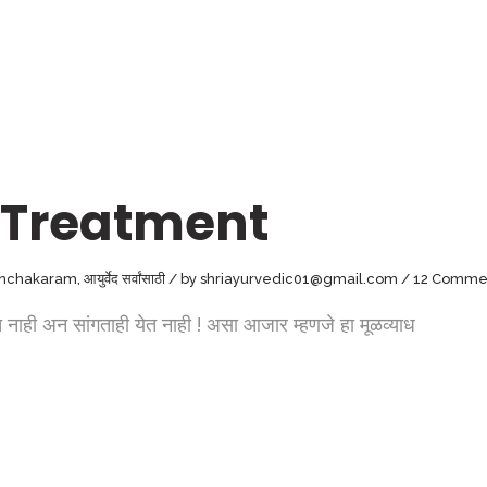
 Treatment
nchakaram
,
आयुर्वेद सर्वांसाठी
by
shriayurvedic01@gmail.com
12 Comme
ही अन सांगताही येत नाही ! असा आजार म्हणजे हा मूळव्याध