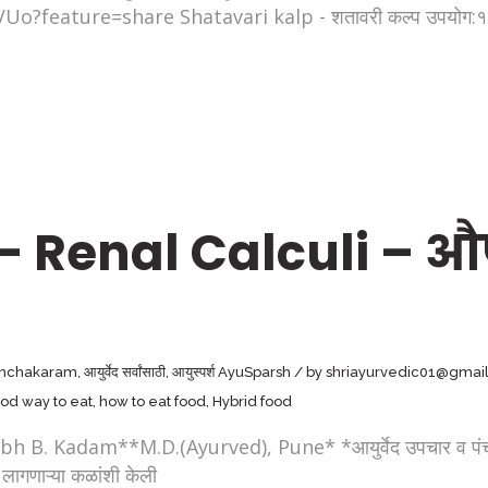
eature=share Shatavari kalp - शतावरी कल्प उपयोग:१.शताव
– Renal Calculi – 
nchakaram
,
आयुर्वेद सर्वांसाठी
,
आयुस्पर्श AyuSparsh
by
shriayurvedic01@gmai
od way to eat
,
how to eat food
,
Hybrid food
rabh B. Kadam**M.D.(Ayurved), Pune* *आयुर्वेद उपचार व पंचकर्म
ा लागणाऱ्या कळांशी केली