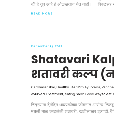
की हे तुप आहे हे ओळखताच येत नाही।। पिवळसर साज
READ MORE
December 15, 2022
Shatavari Ka
शतावरी कल्प (
Garbhasanskar
,
Healthy Life With Ayurveda
,
Pancha
Ayurved Treatment
,
eating habit
,
Good way to eat
,
स्त्रियांना दैनंदिन धावपळीच्या जीवनात आरोग्य ट
मधली नाळ काढलेली शतावरी, खडीसाखर इत्यादी. वैशिष