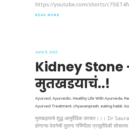
https://youtube.com/shorts/c75lET4lVUo?f
READ MORE
June 6, 2022
Kidney Stone 
मुतखडयाचं..!
Ayurved
,
Ayurvedic
,
Healthy Life With Ayurveda
,
Pa
Ayurved Treatment
,
chyavanprash
,
eating habit
,
Go
मुतखड्याचे शुद्ध आयुर्वेदिक उपचार।।। Dr Sau
होणाऱ्या वेदनेची तुलना गर्भिणीला प्रसूतीवेळी सोसाव्य