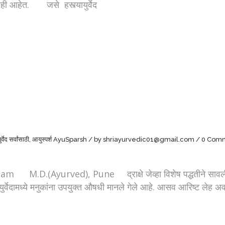
रंथही आहेत. जसे हस्त्यायुर्वेद
्वेद सर्वांसाठी
,
आयुस्पर्श AyuSparsh
by
shriayurvedic01@gmail.com
0 Com
dam M.D.(Ayurved), Pune द्राक्षे जेव्हा विशेष पद्धतीने सावलीत स
ुर्वेदामध्ये मनुकांना उपयुक्त औषधी मानले गेले आहे. आसव आरिष्ट लेह 