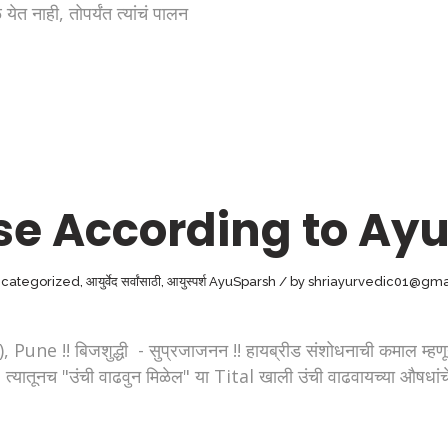
 येत नाही, तोपर्यंत त्यांचं पालन
ouse According to Ay
categorized
,
आयुर्वेद सर्वांसाठी
,
आयुस्पर्श AyuSparsh
by
shriayurvedic01@gma
 बिजशुद्धी - सुप्रजाजनन !! हायब्रीड संशोधनाची कमाल म्हणून,
तूनच "उंची वाढवुन मिळेल" या Tital खाली उंची वाढवायच्या औषधांचे वर्