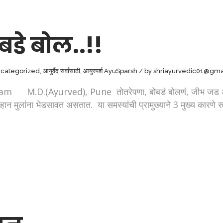
डे बोल..!!
categorized
,
आयुर्वेद सर्वांसाठी
,
आयुस्पर्श AyuSparsh
by
shriayurvedic01@gma
am M.D.(Ayurved), Pune तोतरेपणा, बोबडं बोलणं, जीभ जड असणे, 
हान मुलांना भेडसावत असतात. या समस्यांची प्रामुख्याने 3 मुख्य कारणे