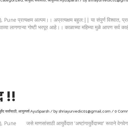
categorized
,
आयुर्वेद सर्वांसाठी
,
आयुस्पर्श AyuSparsh
by
shriayurvedic01@gma
्यक्षम अल्पम।। अप्रत्यक्षम बहुल:|| या संपुर्ण विश्वात, प्रत्य
ाव्या लागणाऱ्या गोष्टी भरपूर आहे।। काळाच्या महिम्या मुळे आपण सर्व काही प्र
 !!
्वेद सर्वांसाठी
,
आयुस्पर्श AyuSparsh
by
shriayurvedic01@gmail.com
0 Com
 माणसांसाठी आयुर्वेदात 'अष्टांगायुर्वेदाच्या' रूपाने वेगवेगळ