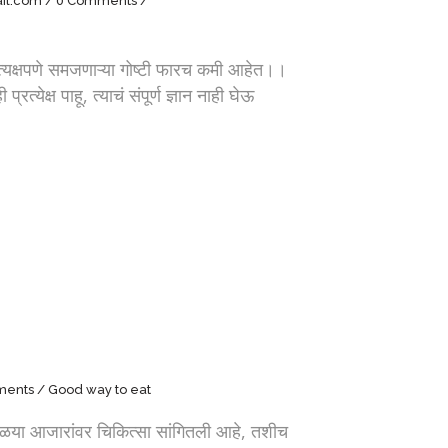
il.com
0 Comments
क्षपणे समजणाऱ्या गोष्टी फारच कमी आहेत।।
त्येक्ष पाहू, त्याचं संपूर्ण ज्ञान नाही घेऊ
ments
Good way to eat
या आजारांवर चिकित्सा सांगितली आहे, तशीच