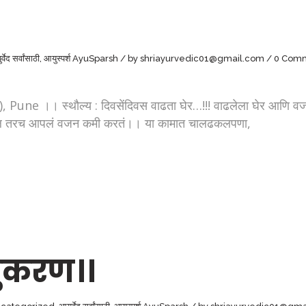
्वेद सर्वांसाठी
,
आयुस्पर्श AyuSparsh
by
shriayurvedic01@gmail.com
0 Com
 स्थौल्य : दिवसेंदिवस वाढता घेर…!!! वाढलेला घेर आणि वजन कम
ो असेल तरच आपलं वजन कमी करतं।। या कामात चालढकलपणा,
अनुकरण।।