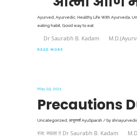
आत्मा आणि 
Ayurved
,
Ayurvedic
,
Healthy Life With Ayurveda
,
Un
eating habit
,
Good way to eat
Dr Saurabh B. Kadam M.D.(Ayurved), Pu
READ MORE
May 29, 2021
Precautions D
Uncategorized
,
आयुस्पर्श AyuSparsh
by
shriayurved
रज: स्वला !! Dr Saurabh B. Kadam M.D.(Ayur