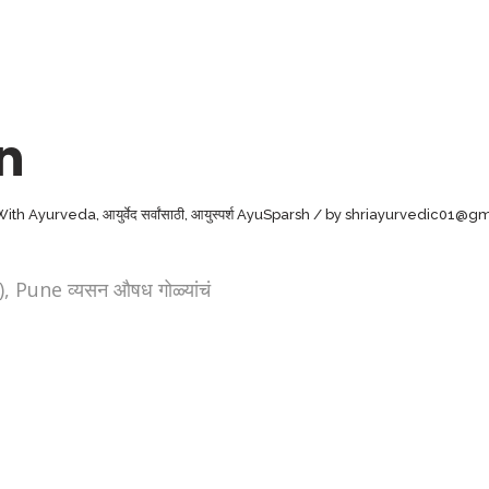
n
 With Ayurveda
,
आयुर्वेद सर्वांसाठी
,
आयुस्पर्श AyuSparsh
by
shriayurvedic01@gm
ne व्यसन औषध गोळ्यांचं