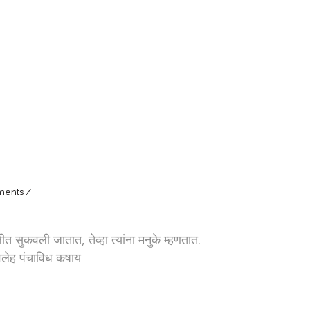
ments
ुकवली जातात, तेव्हा त्यांना मनुके म्हणतात.
अवलेह पंचाविध कषाय