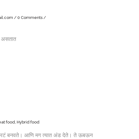
il.com
0 Comments
त असतात
eat food
,
Hybrid food
ं बनवते। आणि मग त्यात अंड देते। ते ऊबऊन