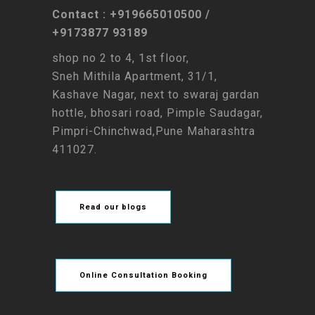
Contact : +919665010500 /
+9173877 93189
shop no 2 to 4, 1st floor,
Sneh Mithila Apartment, 31/1,
Kashave Nagar, next to swaraj gardan
hottle, bhosari road, Pimple Saudagar,
Pimpri-Chinchwad,Pune Maharashtra
411027.
Read our blogs
Online Consultation Booking