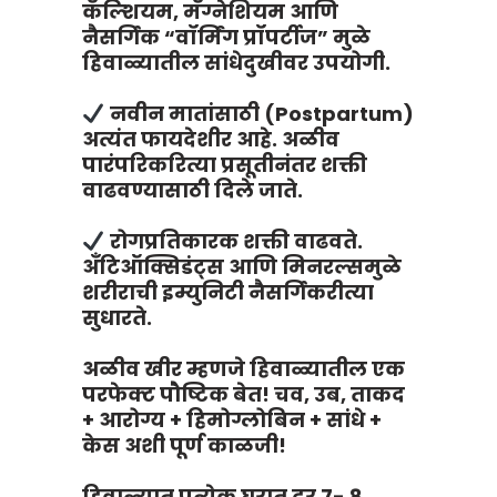
कॅल्शियम, मॅग्नेशियम आणि
नैसर्गिक “वॉर्मिंग प्रॉपर्टीज” मुळे
हिवाळ्यातील सांधेदुखीवर उपयोगी.
नवीन मातांसाठी (Postpartum)
अत्यंत फायदेशीर आहे. अळीव
पारंपरिकरित्या प्रसूतीनंतर शक्ती
वाढवण्यासाठी दिले जाते.
रोगप्रतिकारक शक्ती वाढवते.
अँटिऑक्सिडंट्स आणि मिनरल्समुळे
शरीराची इम्युनिटी नैसर्गिकरीत्या
सुधारते.
अळीव खीर म्हणजे हिवाळ्यातील एक
परफेक्ट पौष्टिक बेत! चव, उब, ताकद
+ आरोग्य + हिमोग्लोबिन + सांधे +
केस अशी पूर्ण काळजी!
हिवाळ्यात प्रत्येक घरात दर 7- 8