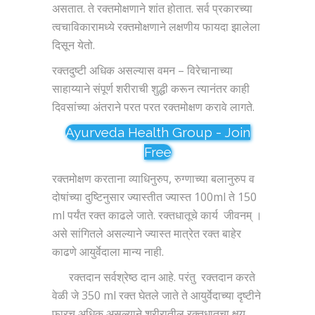
असतात. ते रक्तमोक्षणाने शांत होतात. सर्व प्रकारच्या
त्वचाविकारामध्ये रक्तमोक्षणाने लक्षणीय फायदा झालेला
दिसून येतो.
रक्तदुष्टी अधिक असल्यास वमन – विरेचानाच्या
साहाय्याने संपूर्ण शरीराची शुद्धी करून त्यानंतर काही
दिवसांच्या अंतराने परत परत रक्तमोक्षण करावे लागते.
Ayurveda Health Group - Join
Free
रक्तमोक्षण करताना व्याधिनुरुप, रुग्णाच्या बलानुरुप व
दोषांच्या दुष्टिनुसार ज्यास्तीत ज्यास्त 100ml ते 150
ml पर्यंत रक्त काढले जाते. रक्तधातूचे कार्य जीवनम् ।
असे सांगितले असल्याने ज्यास्त मात्रेत रक्त बाहेर
काढणे आयुर्वेदाला मान्य नाही.
रक्तदान सर्वश्रेष्ठ दान आहे. परंतु रक्तदान करते
वेळी जे 350 ml रक्त घेतले जाते ते आयुर्वेदाच्या दृष्टीने
फारच अधिक असल्याने शरीरातील रक्तधातूचा क्षय