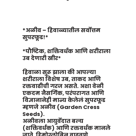
*अळीव – हिवाळ्यातील सर्वोत्तम
सुपरफूड!*
*पौष्टिक, शक्तिवर्धक आणि शरीराला
उब देणारी खीर*
हिवाळा सुरू झाला की आपल्या
शरीराला विशेष उब, ताकद आणि
रक्तवाढीची गरज असते. अशा वेळी
एकदम नैसर्गिक, परंपरागत आणि
विज्ञानानेही मान्य केलेलं सुपरफूड
म्हणजे अळीव (Garden Cress
Seeds).
अळीवला आयुर्वेदात बल्य
(शक्तिवर्धक) आणि रक्तवर्धक मानले
जाते. हिमोग्लोबिन वाढवणे,