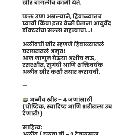
खीर चांगलीच कामी येते.
फक्त उष्ण असल्याने, हिवाळ्यातच
घ्यावी किंवा इतर वेळी घेताना आयुर्वेद
डॉक्टरांचा सल्ला महत्त्वाचा…!
अळीवची खीर म्हणजे हिवाळ्यातलं
घराघरातलं अमृत!
आज जाणून घेऊया अशीच मऊ,
रसरशीत, सुगंधी आणि शक्तिवर्धक
अळीव खीर कशी तयार करायची.
—
अळीव खीर – ४ जणांसाठी
(पौष्टिक, स्वादिष्ट आणि शरीराला उब
देणारी!)
साहित्य:
अळीव / हळवा बी – २ टेबलस्पून