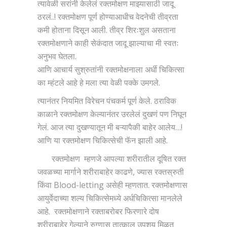
त्यावेळी सरांनी केलेलं रक्तमोक्षण माझ्यासाठी जादू
ठरलं..! रक्तमोक्षण पूर्ण होण्याआधीच वेदनेची तीव्रता
कमी होताना दिसून आली. तीव्र शिरःशुल असताना
रक्तमोक्षणाने काही सेकंदात जादू झाल्याचा मी स्वतः
अनुभव घेतला.
आणि आचार्य सुश्रुतांनी रक्तमोक्षनाला अर्धी चिकित्सा
का म्हंटले आहे हे मला त्या वेळी पक्के उमगले.
त्यानंतर नियमित विरेचन पंचकर्म पूर्ण केले. ठराविक
काळाने रक्तमोक्षण केल्यानंतर उरलेलं दुखणं पण निघून
गेलं. आज त्या दुखण्यातून मी बऱ्यापैकी बाहेर आलेय…!
आणि या रक्तमोक्षण चिकित्सेची फॅन झाली आहे.
रक्तमोक्षण म्हणजे आपल्या शरीरातील दूषित रक्त
जवळच्या मार्गाने शरीराबाहेर काढणे, ज्यास रक्तस्रुती
किंवा Blood-letting असेही म्हणतात. रक्तमोक्षणास
आयुर्वेदाच्या शल्य चिकित्सेमध्ये अर्धचिकित्सा मानलेले
आहे. रक्तमोक्षणाने रक्ताबरोबर फिरणारे दोष
शरीराबाहेर गेल्याने रुग्णास तात्काल उपशय मिळत