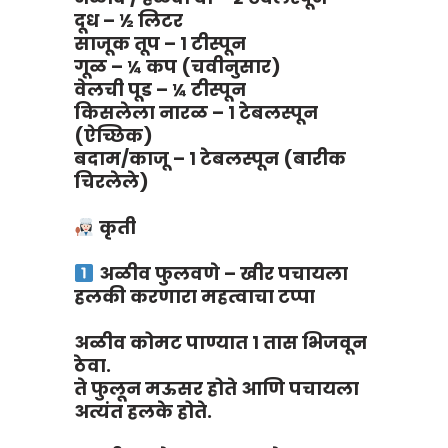
दूध – ½ लिटर
साजूक तूप – १ टीस्पून
गूळ – ¼ कप (चवीनुसार)
वेलची पूड – ¼ टीस्पून
किसलेला नारळ – १ टेबलस्पून
(ऐच्छिक)
बदाम/काजू – १ टेबलस्पून (बारीक
चिरलेले)
कृती
अळीव फुलवणे – खीर पचायला
हलकी करणारा महत्वाचा टप्पा
अळीव कोमट पाण्यात १ तास भिजवून
ठेवा.
ते फुलून मऊसर होते आणि पचायला
अत्यंत हलके होते.