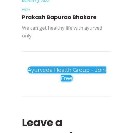
March 13, 2022
reply
Prakash Bapurao Bhakare
We can get healthy life with ayurved
only.
Ayurveda Health Group - Join
Free
Leave a