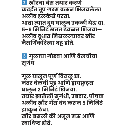
खीरचा बेस तयार करणे
कढईत तूप गरम करून भिजवलेला
अळीव हलकेसे परता.
आता त्यात दूध घालून उकळी येऊ द्या.
५–६ मिनिटं सतत ढवळत शिजवा—
अळीव दूधात मिसळल्यावर खीर
नैसर्गिकरित्या घट्ट होते.
गुळाचा गोडवा आणि वेलचीचा
सुगंध
गूळ घालून पूर्ण वितळू द्या.
नंतर वेलची पूड आणि ड्रायफ्रुट्स
घालून २ मिनिटं शिजवा.
तयार झालेली सुगंधी, उबदार, पोषक
अळीव खीर गॅस बंद करून ५ मिनिटं
झाकून ठेवा.
खीर बसली की अजून मऊ आणि
स्वादिष्ट होते.