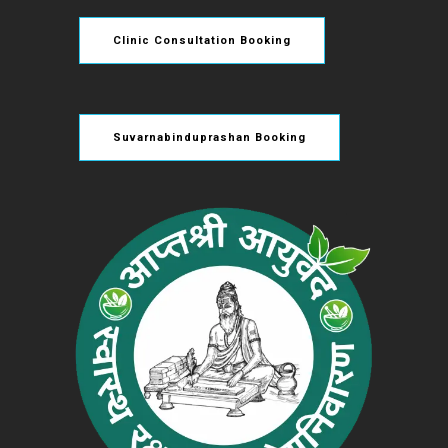
Clinic Consultation Booking
Suvarnabinduprashan Booking