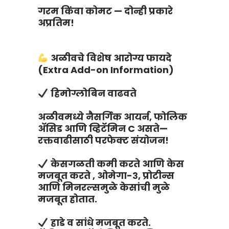
गरम किंवा कोमट — दोन्ही प्रकारे
अप्रतिम!
अळीवचे विशेष आरोग्य फायदे
(Extra Add-on Information)
हिमोग्लोबिन वाढवते
अळीवमध्ये नैसर्गिक आयर्न, फोलिक
अ‍ॅसिड आणि व्हिटॅमिन C असते—
रक्तवाढीसाठी परफेक्ट संयोजन!
केसगळती कमी करते आणि केस
मजबूत करते , ओमेगा-३, प्रोटीन्स
आणि मिनरल्समुळे केसांची मुळे
मजबूत होतात.
हाडे व सांधे मजबूत करते.