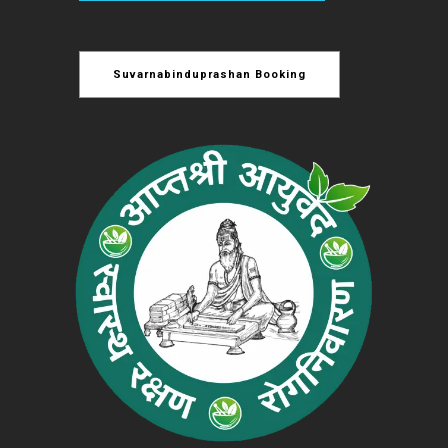
Suvarnabinduprashan Booking