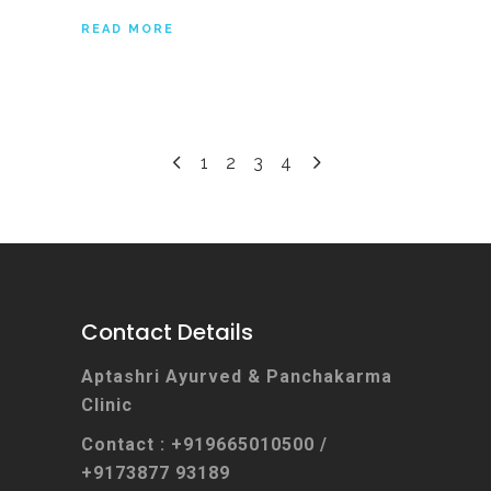
READ MORE
1
2
3
4
Contact Details
Aptashri Ayurved & Panchakarma
Clinic
Contact : +919665010500 /
+9173877 93189