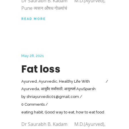
Dr Saurabh B. Kadam M.D.(Ayurved),
Pune व्यसन औषध गोळ्यांचं
READ MORE
May 28, 2021
Fat loss
Ayurved
,
Ayurvedic
,
Healthy Life With
Ayurveda
,
आयुर्वेद सर्वांसाठी
,
आयुस्पर्श AyuSparsh
by
shriayurvedic01@gmail.com
0 Comments
eating habit
,
Good way to eat
,
how to eat food
Dr Saurabh B. Kadam M.D.(Ayurved),