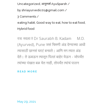
Uncategorized
,
आयुस्पर्श AyuSparsh
by
shriayurvedic01@gmail.com
3 Comments
eating habit
,
Good way to eat
,
how to eat food
,
Hybrid food
रज: स्वला !! Dr Saurabh B. Kadam M.D.
(Ayurved), Pune जसं चिमणी अंड देण्याच्या आधी
त्यासाठी छानसं घरटं बनवते। आणि मग त्यात अंड
देते। ते ऊबऊन त्यातून पिल्लं बाहेर येऊन - जोपर्यंत
त्यांच्या पंखात बळ येत नाही, तोपर्यंत त्यांचं पालन
READ MORE
May 29, 2021