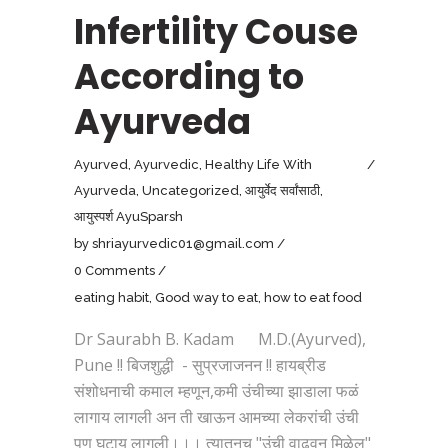
Infertility Couse
According to
Ayurveda
Ayurved
,
Ayurvedic
,
Healthy Life With
Ayurveda
,
Uncategorized
,
आयुर्वेद सर्वांसाठी
,
आयुस्पर्श AyuSparsh
by
shriayurvedic01@gmail.com
0 Comments
eating habit
,
Good way to eat
,
how to eat food
Dr Saurabh B. Kadam M.D.(Ayurved),
Pune !! बिजशुद्धी - सुप्रजाजनन !! हायब्रीड
संशोधनाची कमाल म्हणून,कमी उंचीच्या झाडाला फळं
लागाय लागली अन ती खाऊन आमच्या लेकरांची उंची
पण घटाय लागली।।। त्यातूनच "उंची वाढवुन मिळेल"