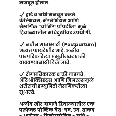
मजबूत होतात.
हाडे व सांधे मजबूत करते.
कॅल्शियम, मॅग्नेशियम आणि
नैसर्गिक “वॉर्मिंग प्रॉपर्टीज” मुळे
हिवाळ्यातील सांधेदुखीवर उपयोगी.
नवीन मातांसाठी (Postpartum)
अत्यंत फायदेशीर आहे. अळीव
पारंपरिकरित्या प्रसूतीनंतर शक्ती
वाढवण्यासाठी दिले जाते.
रोगप्रतिकारक शक्ती वाढवते.
अँटिऑक्सिडंट्स आणि मिनरल्समुळे
शरीराची इम्युनिटी नैसर्गिकरीत्या
सुधारते.
अळीव खीर म्हणजे हिवाळ्यातील एक
परफेक्ट पौष्टिक बेत! चव, उब, ताकद
+ आरोग्य + हिमोग्लोबिन + सांधे +