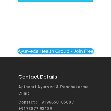
Ayurveda Health Group - Join Free
Contact Details
Aptashri Ayurved & Panchakarma
Clinic
Contact : +919665010500 /
+9173877 93189