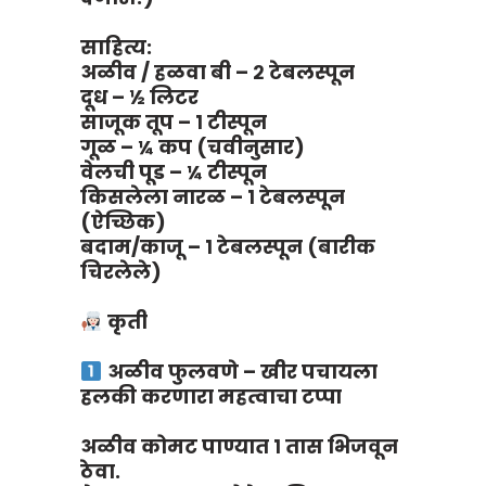
साहित्य:
अळीव / हळवा बी – २ टेबलस्पून
दूध – ½ लिटर
साजूक तूप – १ टीस्पून
गूळ – ¼ कप (चवीनुसार)
वेलची पूड – ¼ टीस्पून
किसलेला नारळ – १ टेबलस्पून
(ऐच्छिक)
बदाम/काजू – १ टेबलस्पून (बारीक
चिरलेले)
कृती
अळीव फुलवणे – खीर पचायला
हलकी करणारा महत्वाचा टप्पा
अळीव कोमट पाण्यात १ तास भिजवून
ठेवा.