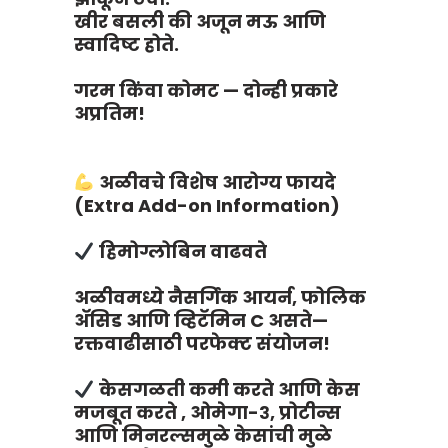
खीर बसली की अजून मऊ आणि
स्वादिष्ट होते.
गरम किंवा कोमट — दोन्ही प्रकारे
अप्रतिम!
अळीवचे विशेष आरोग्य फायदे
(Extra Add-on Information)
हिमोग्लोबिन वाढवते
अळीवमध्ये नैसर्गिक आयर्न, फोलिक
अ‍ॅसिड आणि व्हिटॅमिन C असते—
रक्तवाढीसाठी परफेक्ट संयोजन!
केसगळती कमी करते आणि केस
मजबूत करते , ओमेगा-३, प्रोटीन्स
आणि मिनरल्समुळे केसांची मुळे