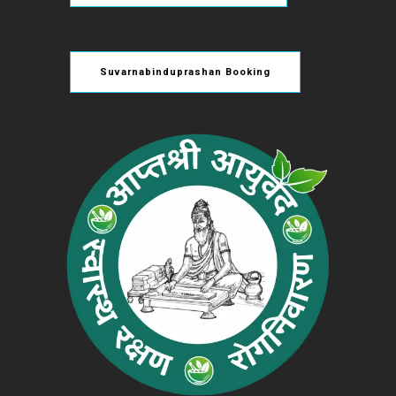
Suvarnabinduprashan Booking