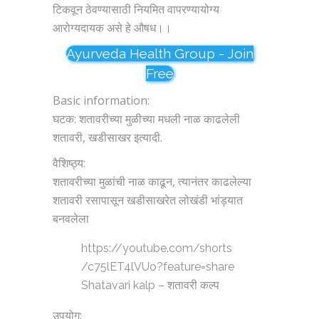
टिकवून ठेवण्यासाठी नियमित वापरण्यायोग्य
आरोग्यदायक असे हे औषध।।
Ayurveda Health Group - Join
Free
Basic information:
घटक: शतावरीच्या मुळीच्या मधली नाळ काढलेली
शतावरी, खडीसाखर इत्यादी.
वैशिष्ठ्य:
शतावरीच्या मुळांची नाळ काढून, त्यानंतर काढलेल्या
शतावरी रसापासून खडीसाखरेत लोखंडी भांड्यात
बनवलेला
https://youtube.com/shorts
/c75lET4lVUo?feature=share
Shatavari kalp – शतावरी कल्प
उपयोग: