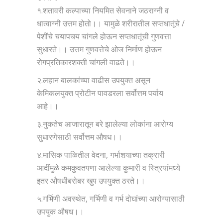
१.शतावरी कल्पाच्या नियमित सेवनाने जठराग्नी व
धात्वाग्नी उत्तम होतो।। यामुळे शरीरातील सप्तधातूंचे /
पेशींचे चयापचय चांगले होऊन सप्तधातूंची गुणवत्ता
सुधारते।। उत्तम गुणवत्तेचे ओज निर्माण होऊन
रोगप्रतिकारशक्ती चांगली वाढते।।
२.लहान बालकांच्या वाढीस उपयुक्त असून
केमिकलयुक्त प्रोटीन पावडरला सर्वोत्तम पर्याय
आहे।।
३.नुकतेच आजारातून बरे झालेल्या लोकांना आरोग्य
सुधारणेसाठी सर्वोत्तम औषध।।
४.मासिक पाळितील वेदना, गर्भाशयाच्या तक्रारी
आदींमुळे कमकुवतपणा आलेल्या कुमारी व स्त्रियांमध्ये
इतर औषधीबरोबर खुप उपयुक्त ठरते।।
५.गर्भिणी अवस्थेत, गर्भिणी व गर्भ दोघांच्या आरोग्यासाठी
उपयुक औषध।।