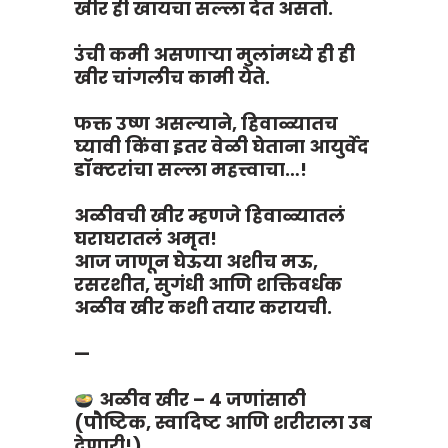
खीर ही खायचा सल्ला देत असतो.
उंची कमी असणाऱ्या मुलांमध्ये ही ही
खीर चांगलीच कामी येते.
फक्त उष्ण असल्याने, हिवाळ्यातच
घ्यावी किंवा इतर वेळी घेताना आयुर्वेद
डॉक्टरांचा सल्ला महत्त्वाचा…!
अळीवची खीर म्हणजे हिवाळ्यातलं
घराघरातलं अमृत!
आज जाणून घेऊया अशीच मऊ,
रसरशीत, सुगंधी आणि शक्तिवर्धक
अळीव खीर कशी तयार करायची.
—
अळीव खीर – ४ जणांसाठी
(पौष्टिक, स्वादिष्ट आणि शरीराला उब
देणारी!)