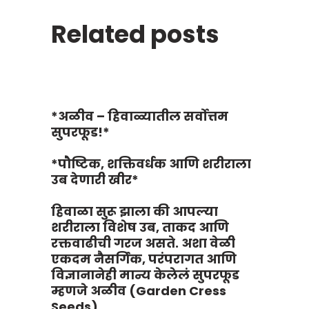
Related posts
*अळीव – हिवाळ्यातील सर्वोत्तम
सुपरफूड!*
*पौष्टिक, शक्तिवर्धक आणि शरीराला
उब देणारी खीर*
हिवाळा सुरू झाला की आपल्या
शरीराला विशेष उब, ताकद आणि
रक्तवाढीची गरज असते. अशा वेळी
एकदम नैसर्गिक, परंपरागत आणि
विज्ञानानेही मान्य केलेलं सुपरफूड
म्हणजे अळीव (Garden Cress
Seeds).