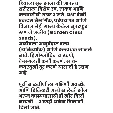
हिवाळा सुरू झाला की आपल्या
शरीराला विशेष उब, ताकद आणि
रक्तवाढीची गरज असते. अशा वेळी
एकदम नैसर्गिक, परंपरागत आणि
विज्ञानानेही मान्य केलेलं सुपरफूड
म्हणजे अळीव (Garden Cress
Seeds).
अळीवला आयुर्वेदात बल्य
(शक्तिवर्धक) आणि रक्तवर्धक मानले
जाते. हिमोग्लोबिन वाढवणे,
केसगळती कमी करणे, सांधे-
कंबरदुखी दूर करणे यासाठी हे उत्तम
आहे.
पूर्वी बाळंतीणीला गर्भिणी अवस्थेत
आणि डिलिव्हरी मध्ये झालेली झीज
भरून काढण्यासाठी ही खीर दिली
Chat Now
जायची…. आजही अनेक ठिकाणी
दिली जाते.