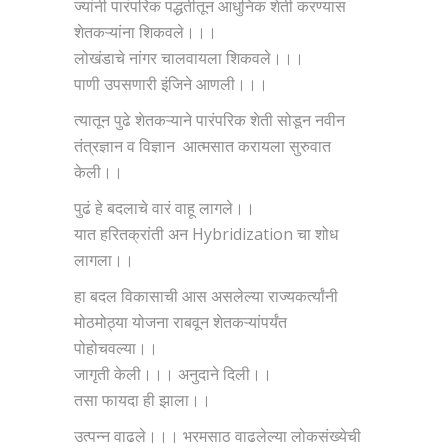
ज्यांनी पारंपरिक पद्धतीतून आधुनिक शेती करण्यास
शेतकऱ्यांना शिकवले।।।
लोखंडाचे नांगर चालवायला शिकवले।।।
पाणी उपसणारी इंजिने आणली।।।
त्यातून पुढे शेतकऱ्याने पारंपरिक शेती सोडून नवीन
तंत्रज्ञान व विज्ञान आत्मसात करायला सुरुवात
केली।।
पुढं हे बदलाचे वारं वाहू लागले।।
यात हरितक्रांती अन Hybridization चा शोध
लागला।।
हा बदल विकासाची आस असलेल्या राज्यकर्त्यांनी
मोठमोठ्या योजना राबवून शेतकऱ्यांपर्यंत
पोहोचवल्या।।
जागृती केली।।। अनुदाने दिली।।
तसा फायदा ही झाला।।
उत्पन्न वाढले।।। भरमसाठ वाढलेल्या लोकसंख्येची