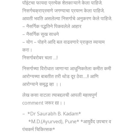
पॉइंटचा फायदा प्रत्येक शेतकाऱ्याने केला पाहिजे.
निसर्गचक्राप्रमाणे जगण्याचा प्रयत्न केला पाहिजे.
आवती भवति असलेल्या निसर्गाचे अनुकरण केले पाहिजे.
– नैसर्गिक पद्धतिने पिकवलेले आहार
– नैसर्गिक सुख साधने
– योग – पोहने आदि बल वाढवणारे प्राकृत व्यायाम
करा।
निसर्गाबरोबर चला …!
निसर्गाच्या विरोधात जाणाऱ्या आधुनिकतेला कमीत कमी
आरोग्यच्या बाबतीत तरी थोड दूर ठेवा….!! आणि
आरोग्याने समृद्ध व्हा ।।
लेख कसा वाटला त्याबद्दलची आपली महत्वपुर्ण
comment जरूर द्या।।
– *Dr Saurabh B. Kadam*
*M.D.(Ayurved), Pune* *आयुर्वेद उपचार व
पंचकर्म चिकित्सक*