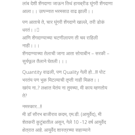
लांब देशी शेंगदाणा जाऊन तिथं हायब्रीड घुंगरी शेंगदाणा
आला।। उत्पन्नात भरमसाठ वाढ झाली।।
पण आताचे ते, चार घुंगरी शेंगदाणे खाल्ले, तरी डोकं
धरतं।।
आणि शेंगदाण्याच्या चटणीलापण ती चव राहिली
नाही।।।
शेंगदाण्याच्या तेलाची जागा आता सोयाबीन – सरकी –
सुर्यफूल तैलाने घेतली।।।
Quantity वाढली, पण Quality गेली हो…!!! पोट
भरतंय पण भुक मिटल्याची तृप्ती नाही मिळत।।
खरंय ना..? लक्षात येतंय ना तुमच्या, मी काय म्हणतोय
ते?
नमस्कार…!!
मी डॉ सौरभ बाजीराव कदम, एम.डी. (आयुर्वेद), मी
शेतकरी कुटुंबातील असुन, गेले 10 -12 वर्ष आयुर्वेद
क्षेत्रात आहे. आयुर्वेद शास्त्रच्या सहाय्याने