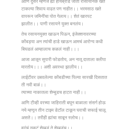
आणि दुसरं म्हणजे ह्या हायब्रीड जाती रासायनिक खते
टाकल्या शिवाय वाढत पण नाहीत।। भरमसाठ खते
वापरून जमिनींचा पोत गेलाय।। शेतं खारपट
झालीत।। पाणी रसायने युक्त बनलंय।
तेच रसायनयुक्त खाऊन पिऊन, इंजेक्शनावरच्या
कोंबड्या अन त्यांची हाडे खाऊन आमचं आरोग्य कधी
बिघडलं आम्हालाच कळलं नाही।।।
आजा आजून सुपारी फोडतोय, अन नातू दाताला क्लीपा
मारतोय।।। अशी अवस्था झालीय।।
लाईटीवर उबवलेल्या कोंबडीच्या पिल्या सारखी दिसतात
ती नवी बाळं।।
त्याच्या नाकातला शेम्बुडच हाटत नाही।।
आणि टीव्ही वरच्या जाहिराती बघुन बाळाला संसर्ग होऊ
नये म्हणून तीन टाइम डेटॉल टाकून घराची सफाई चालू
असते।। तरीही ह्यांचा साबून स्लोच।।
ह्यांचं नकटं शेम्बडं ते शेम्बडंच।।