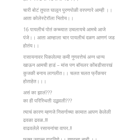
चारी बोटं तुपात घालून पुरणपोळी वरपणारे आम्ही ।।
आता कोलेस्टेरॉला भितोय।।
16 पायलीचं पोतं कच्च्यात उचलायचे आमचे आजे
पंजे।। आता आम्हाला चार पायलीचं दळण आणणं जड
होतंय।।
रासायनावर पिकलेल्या कमी गुणवत्तेचं अन्न धान्य
खाऊन आमची हाडं – मांस पण बॉयलर कोंबडीसारखं
कुजकी बनाय लागलीत।। चलत चलत फ्रँकचर
होताहेत।।।
असं का झालं???
का ही परिस्थिती उद्भवली???
त्याचं कारण म्हणजे निसर्गाच्या कामात आपण केलेली
ढवळा ढवळ..!!!
वाढवलेले रसायनांचा वापर..!!
फक्त उत्पन्न वाढविणे।। गुणवत्ता नाही ।।