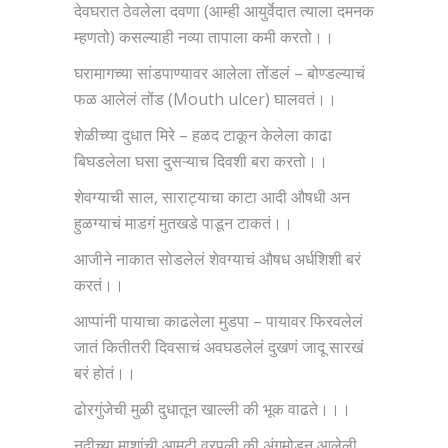
देवघरात ठेवलेला दवणा (आम्ही आयुर्वेदात त्याला दमनक
म्हणतो) कसल्याही नव्या तापाला कमी करतो।।
घरामागच्या सांडपाण्यावर आलेला तोंडलं – बोण्डल्याचं
फळ आलेलं तोंड (Mouth ulcer) घालवतं।।
शेळीच्या दुधात मिरे – हळद टाकून केलेला काढा
बिघडलेला घसा दुसऱ्याच दिवशी बरा करतो।।
शेवग्याची साल, साराट्याचा काटा आदी औषधी अन
हुळग्याचं माडगं मुतखडे पाडून टाकतं।।
आजीने नाकात सोडलेलं शेवग्याचं औषध अर्धशिशी बरं
करतं।।
आप्पांनी पायाचा काढलेला मुडपा – पायावर फिरवलेलं
जातं कितीतरी दिवसाचं अवघडलेलं दुखणं जादू सारखं
बरं होतं।।
ढोरगुंजेची मुळी दुधातून खाल्ली की भूक वाढते।।।
नदीच्या माशांची आमटी वरपली की अंगमोडून आलेली