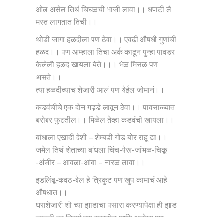
ओल असेल तिथं चिघळची भाजी लावा।। धपाटी लै
मस्त लागतात तिची।।
थोडी जागा हळदीला पण ठेवा।। एवढी औषधी गुणांची
हळद।। पण आम्हाला तिचा अर्क काढून पुन्हा पावडर
केलेली हळद खायला येते।।। भेळ मिसळ पण
असते।।
त्या हळदीच्याच शेजारी आलं पण येईल जोमानं।।
कडवंचीचे एक दोन गड्डे लावून ठेवा।। पावसाळ्यात
बरोबर फुटतील।। मिळेल तेव्हा कडवंची खायला।।
बांधाला एखादी देशी – शेम्बडी गोड बोर राहू द्या।।
जमेल तिथं शेताच्या बांधला चिंच-पेरू-जांभळ-चिकू
-अंजीर – आवळा-आंबा – नारळ लावा।।
इडलिंबू-कवठ-बेल हे त्रिकुट पण खुप कामाचं आहे
औषधात।।
घराशेजारी शो च्या झाडाचा पसारा करण्यापेक्षा ही झाडं