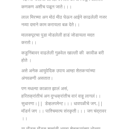
कणकण अशीच पळून जाते।।।
लाल मिरच्या अन मोठं मीठ घेऊन आईने काढलेली नजर
नव्या दमाने काम करायला बळ देते।।
मालकपूरचा पुडा मोडलेली हाडं जोडायला मदत
करतो।।
कडुनिंबावर वाढलेली गुळवेल खाल्ली की कावीळ बरी
होते ।
असे अनेक आयुवेदिक उपाय आम्हा शेतकऱ्यांच्या
अंगवळणी असतात।
पण मधल्या काळात झालं असं,
हरितक्रांतीचं अन दुग्धक्रांतीच वारं वाहू लागलं।।
सुधारणा।|| डेव्हलपमेन्ट।।। धावपळीचे जग..||
मॉडर्न जग ।। पाश्चिमात्य संस्कृती।।। जग चंद्रावर
।।
या गोंडस गोंडस शब्दांनी आम्हा शेतकऱ्यांच्या भोळ्या