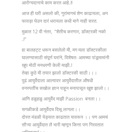
आरोग्यदानाचे काम करत आहे..!!
आज ही घरी असलो की, गुरांमागचं शेण काढायला, अन
फावड़ा घेउन दारं धरायला कधी मागे नाही सरत.
मुळात 12 वी नंतर, “शेतीच करणार, डॉक्टरकी नको
..!”
हा बालहट्ट धरून बसलेलो मी, मग मला डॉक्टरकीला
घालण्यासाठी संपूर्ण घरांने, विशेषतः आमच्या पांडूमामांनी
खुप मोठी मनधरणी केली माझी..!
तेव्हा कुठे मी तयार झालो डॉक्टरकी साठी।।।
पुढं आयुर्वेदाला आल्यावर आयुर्वेदातील औषधी
वनस्पतींच सखोल ज्ञान पाहून मनापासून खुश झालो।।
आणि हळुहळु आयुर्वेद माझी Passion बनला।।
सगळीकडे आयुर्वेदच दिसू लागला।।
दोस्त मंडळी येड्यात काढतात यावरून ।। पण आमचं
सौऱ्या आयुर्वेदात लै भारी म्हणून कित्ता पण गिरवतात