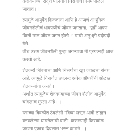
करावयाच्या सद्वृत्त पालनाने निसर्गाचे नियम पाळले
जातात।।
त्यामुळे आयुर्वेद शिकताना आणि हे आजचं आधुनिक
जीवनशैलीचं धावपळीचं जीवन जगताना, “पूर्वी आपण
किती छान जीवन जगत होतो..!” याची अनुभूती पदोपदी
येते.
तीच उत्तम जीवनशैली पुन्हा जगन्याचा मी प्रयत्नही आज
करतो आहे.
शेतकरी जीवनाचा आणि निसर्गाचा खुप जवळचा संबंध
आहे. त्यामुळे निसर्गात उपलब्द अनेक औषधींची ओळख
शेतकऱ्यांना असते।
अर्थात त्यामुळेच शेतकऱ्याच्या जीवन शैलीत आयुर्वेद
चांगलाच मुरला आहे।।
घराच्या दिवळीत ठेवलेली “बिब्बा लसून आदी टाकून
बनवलेल्या घायतेलाची वाटी” कसल्याही किरकोळ
जखमा एकाच दिवसात भरुन काढते।।