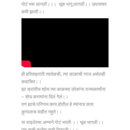
पोटं भरू लागली।।। भूक भागू लागली।। उपासमार
कमी झाली।।
ही हरितक्रांती त्यावेळची, त्या काळाची गरज असेलही
कदाचित।।
ह्या क्रांतीच श्रेय त्या काळच्या लोकांना राज्यकर्त्यांना
– शोध करत्यांना दिलं गेलं।।
पण ह्याचे परिणाम काय होतील हे त्यांनाच काय
कुणालाच माहीत नहुते।।
या वाढलेल्या अन्नाने पोटं भरली ।। भूक भागली।।
पण तृप्ती कधीच नाही मिळाली।।।