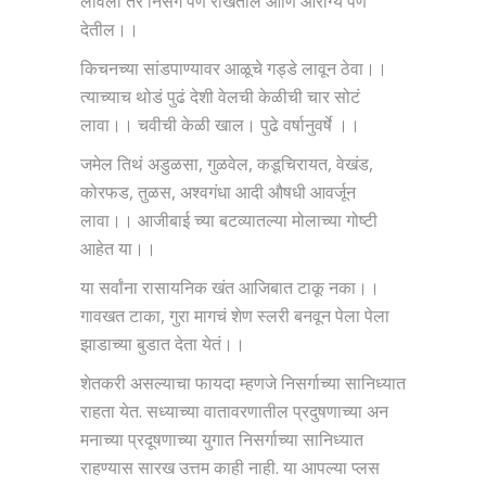
लावली तर निसर्ग पण राखतील आणि आरोग्य पण
देतील।।
किचनच्या सांडपाण्यावर आळूचे गड्डे लावून ठेवा।।
त्याच्याच थोडं पुढं देशी वेलची केळीची चार सोटं
लावा।। चवीची केळी खाल। पुढे वर्षानुवर्षे ।।
जमेल तिथं अडुळसा, गुळवेल, कडूचिरायत, वेखंड,
कोरफड, तुळस, अश्वगंधा आदी औषधी आवर्जून
लावा।। आजीबाई च्या बटव्यातल्या मोलाच्या गोष्टी
आहेत या।।
या सर्वांना रासायनिक खंत आजिबात टाकू नका।।
गावखत टाका, गुरा मागचं शेण स्लरी बनवून पेला पेला
झाडाच्या बुडात देता येतं।।
शेतकरी असल्याचा फायदा म्हणजे निसर्गाच्या सानिध्यात
राहता येत. सध्याच्या वातावरणातील प्रदुषणाच्या अन
मनाच्या प्रदूषणाच्या युगात निसर्गाच्या सानिध्यात
राहण्यास सारख उत्तम काही नाही. या आपल्या प्लस