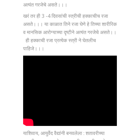
अत्यंत गरजेचे असते।।।
खरं तर ही 3 -4 दिवसांची स्त्रीची हक्काचीच रजा
असते।।। या काळात तिने रजा घेणे हे तिच्या शारीरिक
व मानसिक आरोग्याच्या दृष्टीने अत्यंत गरजेचे असते।।
ही हक्काची रजा प्रत्येक स्त्री ने घेतलीच
पाहिजे।।।
याशिवाय, आयुर्वेद वैद्यांनी बनवलेला : शतावरीच्या