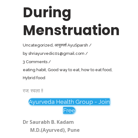
During
Menstruation
Uncategorized
,
आयुस्पर्श AyuSparsh
by
shriayurvedic01@gmail.com
3 Comments
eating habit
,
Good way to eat
,
how to eat food
,
Hybrid food
रज: स्वला !!
Ayurveda Health Group - Join
Free
Dr Saurabh B. Kadam
M.D.(Ayurved), Pune