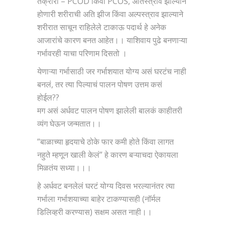
तक्रारी – PCOD किंवा PCOS, अतिस्त्राव झाल्याने
होणारी शरीराची अति झीज किंवा अल्पस्त्राव झाल्याने
शरीरात साचून राहिलेले टाकाऊ पदार्थ हे अनेक
आजारांचे कारण बनत आहेत।। याशिवाय पुढे बनणाऱ्या
गर्भावरही याचा परिणाम दिसतो ।
येणाऱ्या गर्भासाठी जर गर्भाशयात योग्य असं घरटंच नाही
बनलं, तर त्या पिल्याचं पालन पोषण उत्तम कसं
होईल??
मग असं अर्धवट पालन पोषण झालेली बालकं काहीतरी
व्यंग घेऊन जन्मतात।।
”बाळाच्या हृदयाचे ठोके फार कमी होते किंवा लागत
नहुते म्हणून खाली केलं” हे कारण बऱ्याचदा ऐकायला
मिळतंय सध्या।।।
हे अर्धवट बनलेलं घरटं योग्य दिवस भरल्यानंतर त्या
गर्भाला गर्भाशयाच्या बाहेर टाकण्यासही (नॉर्मल
डिलिव्हरी करण्यास) सक्षम असत नाही।।