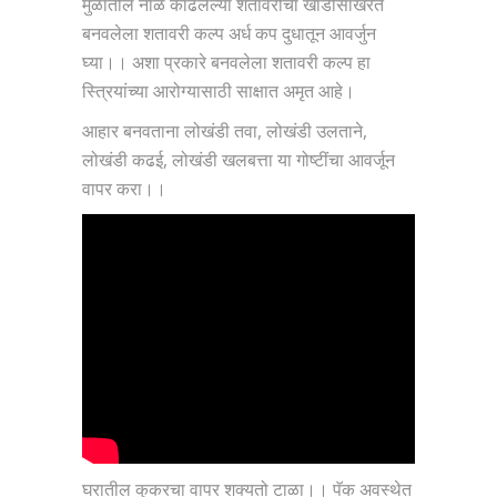
मुळातील नाळ काढलेल्या शतावरीचा खाडीसाखरेत
बनवलेला शतावरी कल्प अर्ध कप दुधातून आवर्जुन
घ्या।। अशा प्रकारे बनवलेला शतावरी कल्प हा
स्त्रियांच्या आरोग्यासाठी साक्षात अमृत आहे।
आहार बनवताना लोखंडी तवा, लोखंडी उलताने,
लोखंडी कढई, लोखंडी खलबत्ता या गोष्टींचा आवर्जून
वापर करा।।
घरातील कुकरचा वापर शक्यतो टाळा।। पॅक अवस्थेत