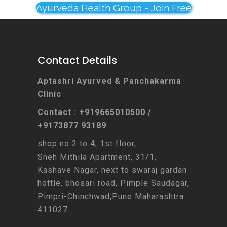
Ayurveda Health Group - Join Free
Contact Details
Aptashri Ayurved & Panchakarma
Clinic
Contact : +919665010500 /
+9173877 93189
shop no 2 to 4, 1st floor,
Sneh Mithila Apartment, 31/1,
Kashave Nagar, next to swaraj gardan
hottle, bhosari road, Pimple Saudagar,
Pimpri-Chinchwad,Pune Maharashtra
411027.