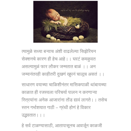
त्यामुळे सध्या बऱ्याच अंशी वाढलेल्या सिझेरियन
सेक्शनचे कारण ही हेच आहे।। घरटं कमकुवत
असल्यामुळं फार लौकर जन्मतात बाळं ।। अन
जन्मानंतरही काहीतरी दुखणं खुपनं चालूच असतं ।।
साधारण वयाच्या चाळिशीनंतर मासिकपाळी थांबायच्या
काळात ही रजस्वला परिचर्या पालन न करणाऱ्या
स्त्रियांना अनेक आजारांना तोंड द्यावं लागते।। तसेच
स्तन गर्भाशयात गाठी – ग्रंथी होणं हे विकार
उद्भवतात।।।
हे सर्व टाळण्यासाठी, आतापासूनच आवर्जून काळजी