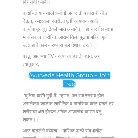
विश्रांती घ्यावी।।
कदाचित याचसाठी धर्माची अन रूढी परंपरांची जोड
देऊन, रज:स्वला स्त्रीला पूर्वी स्वयंपाक आदी
कार्यापासून दुर ठेवले जात असावे।। हा चार दिवसाचा
मानसिक व शारीरिक आराम तिला पुढचा महिना पूर्ण
उत्साहाने काम करण्यास बल देणारा ठरतो।।
परंतु, आजच्या TV वरच्या जाहिराती बघत, अन
त्यानुसार,
Ayurveda Health Group - Join
Free
‘दुनिया करेंगे मुठ्ठी में’ म्हणत, जर रज:स्त्राव होत
असलेल्या काळात शारीरिक व मानसिक कष्ट घेतले तर
शरीराचा क्षत होऊन अनेक आजारांचे कारण बनु
शकते।।।
आज वाढलेले वंध्यत्व – मासिक पाळी संदर्भातील