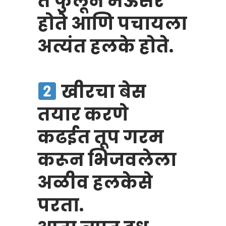
ते फुलून मऊसर
होते आणि पचायला
अत्यंत हलके होते.
खीरचा बेस
तयार करणे
कढईत तूप गरम
करून भिजवलेला
अळीव हलकेसे
परता.