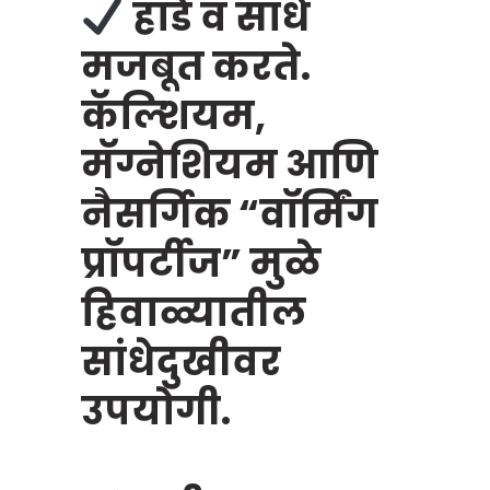
हाडे व सांधे
मजबूत करते.
कॅल्शियम,
मॅग्नेशियम आणि
नैसर्गिक “वॉर्मिंग
प्रॉपर्टीज” मुळे
हिवाळ्यातील
सांधेदुखीवर
उपयोगी.