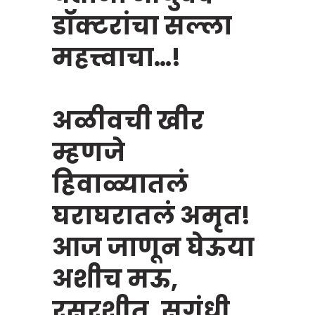
डॉक्टरांचा सल्ला
महत्त्वाचा…!
अळीवची खीर
म्हणजे
हिवाळ्यातलं
घराघरातलं अमृत!
आज जाणून घेऊया
अशीच मऊ,
रसरशीत, सुगंधी