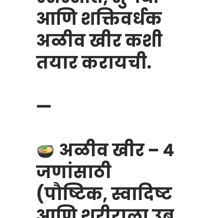
आणि शक्तिवर्धक
अळीव खीर कशी
तयार करायची.
—
अळीव खीर – ४
जणांसाठी
(पौष्टिक, स्वादिष्ट
आणि शरीराला उब