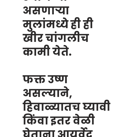
असणाऱ्या
मुलांमध्ये ही ही
खीर चांगलीच
कामी येते.
फक्त उष्ण
असल्याने,
हिवाळ्यातच घ्यावी
किंवा इतर वेळी
घेताना आयुर्वेद