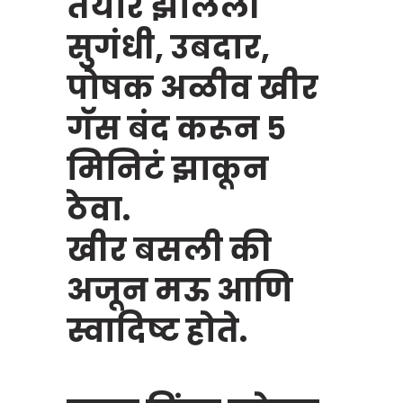
तयार झालेली
सुगंधी, उबदार,
पोषक अळीव खीर
गॅस बंद करून ५
मिनिटं झाकून
ठेवा.
खीर बसली की
अजून मऊ आणि
स्वादिष्ट होते.