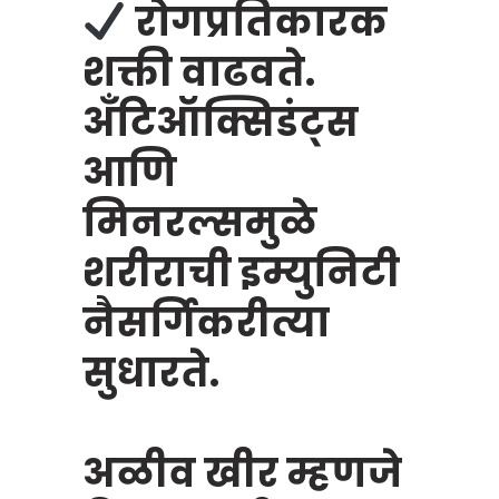
रोगप्रतिकारक
शक्ती वाढवते.
अँटिऑक्सिडंट्स
आणि
मिनरल्समुळे
शरीराची इम्युनिटी
नैसर्गिकरीत्या
सुधारते.
अळीव खीर म्हणजे