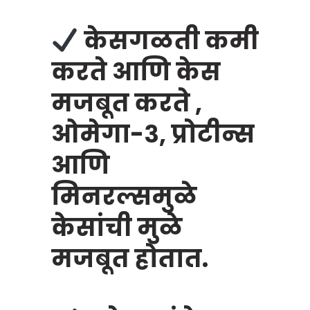
केसगळती कमी
करते आणि केस
मजबूत करते ,
ओमेगा-३, प्रोटीन्स
आणि
मिनरल्समुळे
केसांची मुळे
मजबूत होतात.