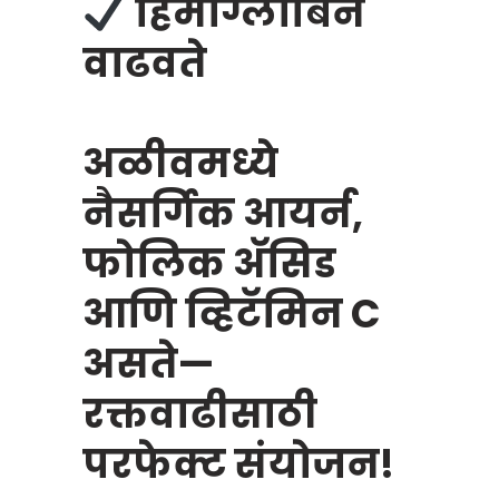
हिमोग्लोबिन
वाढवते
अळीवमध्ये
नैसर्गिक आयर्न,
फोलिक अ‍ॅसिड
आणि व्हिटॅमिन C
असते—
रक्तवाढीसाठी
परफेक्ट संयोजन!