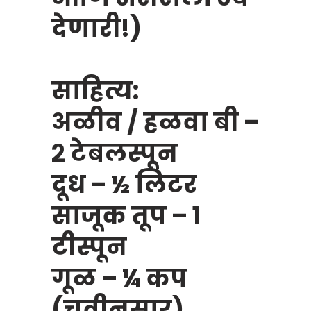
देणारी!)
साहित्य:
अळीव / हळवा बी –
२ टेबलस्पून
दूध – ½ लिटर
साजूक तूप – १
टीस्पून
गूळ – ¼ कप
(चवीनुसार)