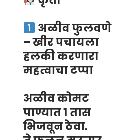
अळीव फुलवणे
– खीर पचायला
हलकी करणारा
महत्वाचा टप्पा
अळीव कोमट
पाण्यात १ तास
भिजवून ठेवा.