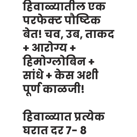
हिवाळ्यातील एक
परफेक्ट पौष्टिक
बेत! चव, उब, ताकद
+ आरोग्य +
हिमोग्लोबिन +
सांधे + केस अशी
पूर्ण काळजी!
हिवाळ्यात प्रत्येक
घरात दर 7- 8