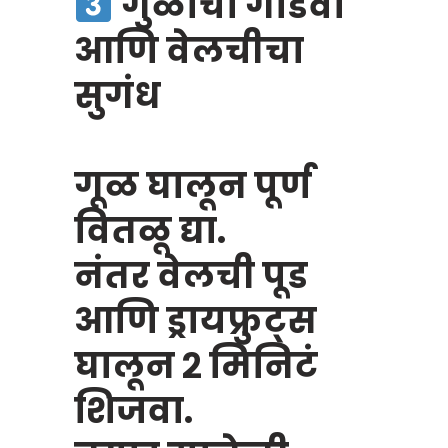
गुळाचा गोडवा
आणि वेलचीचा
सुगंध
गूळ घालून पूर्ण
वितळू द्या.
नंतर वेलची पूड
आणि ड्रायफ्रुट्स
घालून २ मिनिटं
शिजवा.