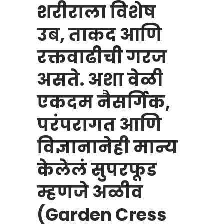
शरीराला विशेष
उब, ताकद आणि
रक्तवाढीची गरज
असते. अशा वेळी
एकदम नैसर्गिक,
परंपरागत आणि
विज्ञानानेही मान्य
केलेलं सुपरफूड
म्हणजे अळीव
(Garden Cress