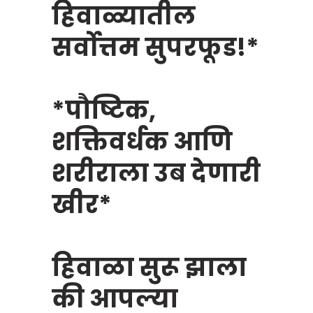
हिवाळ्यातील
सर्वोत्तम सुपरफूड!*
*पौष्टिक,
शक्तिवर्धक आणि
शरीराला उब देणारी
खीर*
हिवाळा सुरू झाला
की आपल्या