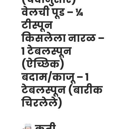
वेलची पूड – ¼
टीस्पून
किसलेला नारळ –
१ टेबलस्पून
(ऐच्छिक)
बदाम/काजू – १
टेबलस्पून (बारीक
चिरलेले)
कृती