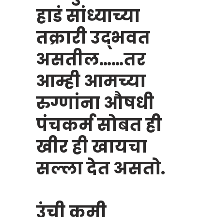
हाडं सांध्याच्या
तक्रारी उद्भवत
असतील……तर
आम्ही आमच्या
रुग्णांना औषधी
पंचकर्म सोबत ही
खीर ही खायचा
सल्ला देत असतो.
उंची कमी