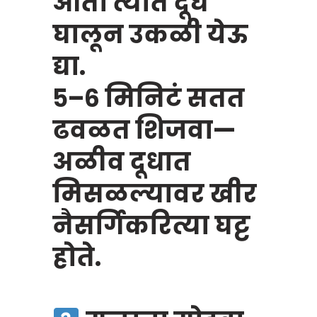
आता त्यात दूध
घालून उकळी येऊ
द्या.
५–६ मिनिटं सतत
ढवळत शिजवा—
अळीव दूधात
मिसळल्यावर खीर
नैसर्गिकरित्या घट्ट
होते.