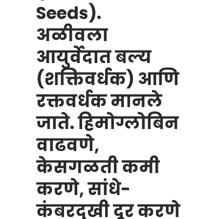
Seeds).
अळीवला
आयुर्वेदात बल्य
(शक्तिवर्धक) आणि
रक्तवर्धक मानले
जाते. हिमोग्लोबिन
वाढवणे,
केसगळती कमी
करणे, सांधे-
कंबरदुखी दूर करणे