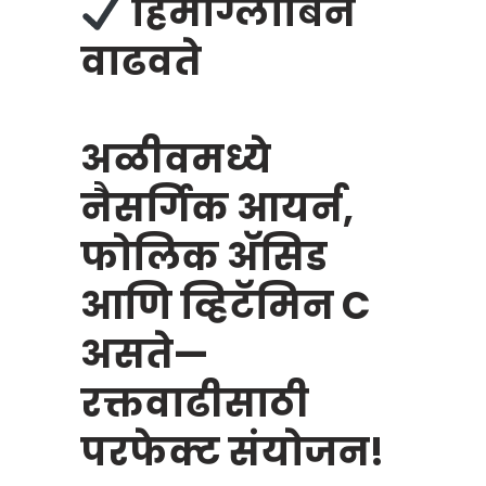
हिमोग्लोबिन
वाढवते
अळीवमध्ये
नैसर्गिक आयर्न,
फोलिक अ‍ॅसिड
आणि व्हिटॅमिन C
असते—
रक्तवाढीसाठी
परफेक्ट संयोजन!