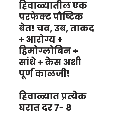
हिवाळ्यातील एक
परफेक्ट पौष्टिक
बेत! चव, उब, ताकद
+ आरोग्य +
हिमोग्लोबिन +
सांधे + केस अशी
पूर्ण काळजी!
हिवाळ्यात प्रत्येक
घरात दर 7- 8