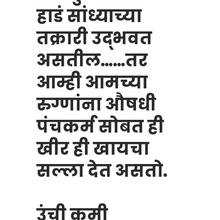
हाडं सांध्याच्या
तक्रारी उद्भवत
असतील……तर
आम्ही आमच्या
रुग्णांना औषधी
पंचकर्म सोबत ही
खीर ही खायचा
सल्ला देत असतो.
उंची कमी