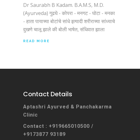
Dr Saurabh B Kadam. B.A.M.S, M.D.
(Ayurveda) गुढघे - कोपरा - मनगट - घोटा - मनका
- हाता पायाच्या बोटांचे सांधे इत्यादी शरीराच्या सांध्याचे
दुखणे चालू झाले की बोली भाषेत, संधिवात झाला
READ MORE
Contact Details
Aptashri Ayurved & Panchakarma
Clinic
Contact : +919665010500 /
+9173877 93189