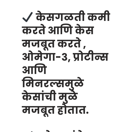
केसगळती कमी
करते आणि केस
मजबूत करते ,
ओमेगा-३, प्रोटीन्स
आणि
मिनरल्समुळे
केसांची मुळे
मजबूत होतात.