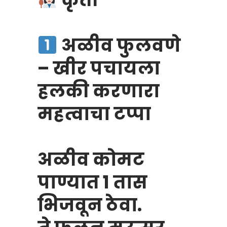
अळीव फुलवणे
– खीर पचायला
हलकी करणारा
महत्वाचा टप्पा
अळीव कोमट
पाण्यात १ तास
भिजवून ठेवा.