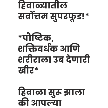
हिवाळ्यातील
सर्वोत्तम सुपरफूड!*
*पौष्टिक,
शक्तिवर्धक आणि
शरीराला उब देणारी
खीर*
हिवाळा सुरू झाला
की आपल्या