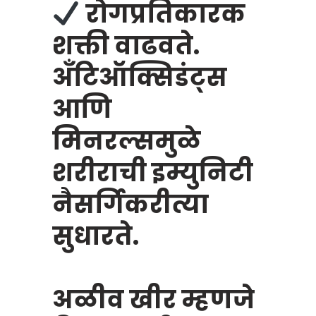
रोगप्रतिकारक
शक्ती वाढवते.
अँटिऑक्सिडंट्स
आणि
मिनरल्समुळे
शरीराची इम्युनिटी
नैसर्गिकरीत्या
सुधारते.
अळीव खीर म्हणजे