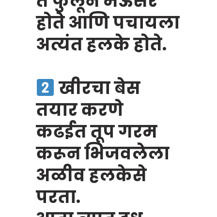
ते फुलून मऊसर
होते आणि पचायला
अत्यंत हलके होते.
खीरचा बेस
तयार करणे
कढईत तूप गरम
करून भिजवलेला
अळीव हलकेसे
परता.