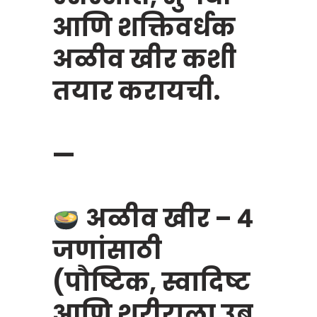
आणि शक्तिवर्धक
अळीव खीर कशी
तयार करायची.
—
अळीव खीर – ४
जणांसाठी
(पौष्टिक, स्वादिष्ट
आणि शरीराला उब