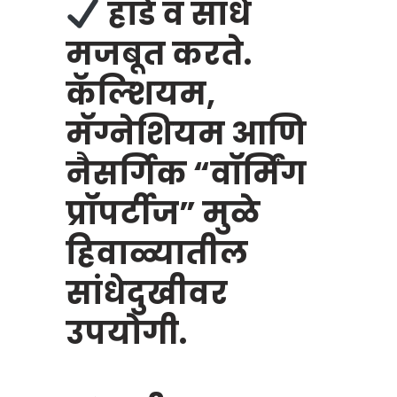
हाडे व सांधे
मजबूत करते.
कॅल्शियम,
मॅग्नेशियम आणि
नैसर्गिक “वॉर्मिंग
प्रॉपर्टीज” मुळे
हिवाळ्यातील
सांधेदुखीवर
उपयोगी.