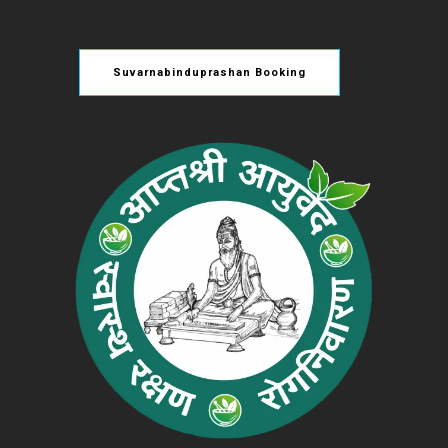
Suvarnabinduprashan Booking