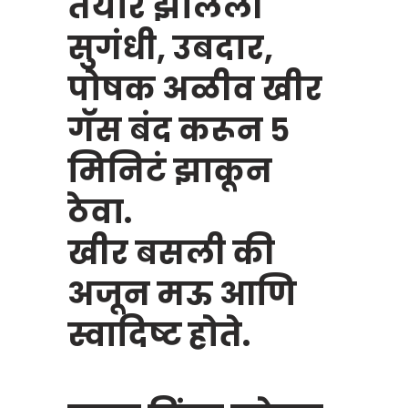
तयार झालेली
सुगंधी, उबदार,
पोषक अळीव खीर
गॅस बंद करून ५
मिनिटं झाकून
ठेवा.
खीर बसली की
अजून मऊ आणि
स्वादिष्ट होते.