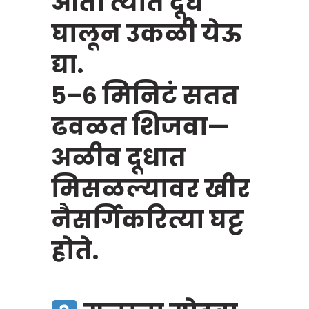
आता त्यात दूध
घालून उकळी येऊ
द्या.
५–६ मिनिटं सतत
ढवळत शिजवा—
अळीव दूधात
मिसळल्यावर खीर
नैसर्गिकरित्या घट्ट
होते.