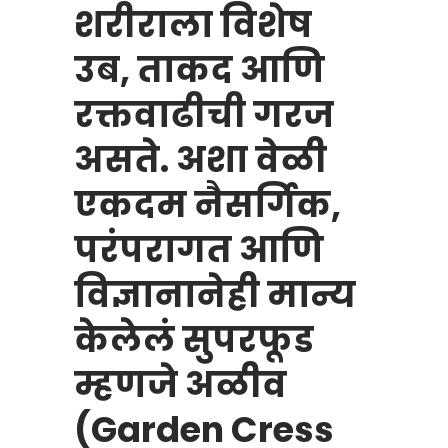
शरीराला विशेष
उब, ताकद आणि
रक्तवाढीची गरज
असते. अशा वेळी
एकदम नैसर्गिक,
परंपरागत आणि
विज्ञानानेही मान्य
केलेलं सुपरफूड
म्हणजे अळीव
(Garden Cress