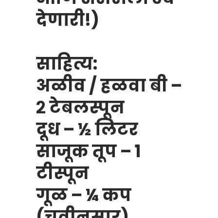
देणारी!)
साहित्य:
अळीव / हळवा बी –
२ टेबलस्पून
दूध – ½ लिटर
साजूक तूप – १
टीस्पून
गूळ – ¼ कप
(चवीनुसार)