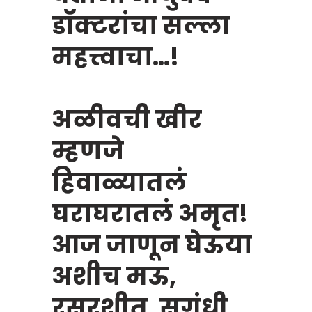
डॉक्टरांचा सल्ला
महत्त्वाचा…!
अळीवची खीर
म्हणजे
हिवाळ्यातलं
घराघरातलं अमृत!
आज जाणून घेऊया
अशीच मऊ,
रसरशीत, सुगंधी