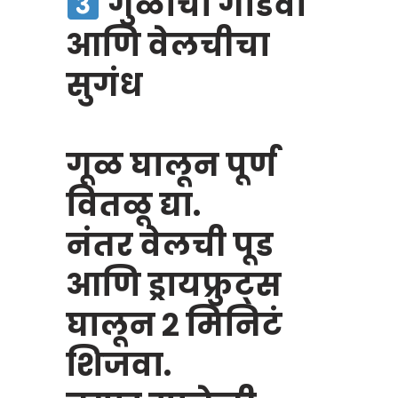
गुळाचा गोडवा
आणि वेलचीचा
सुगंध
गूळ घालून पूर्ण
वितळू द्या.
नंतर वेलची पूड
आणि ड्रायफ्रुट्स
घालून २ मिनिटं
शिजवा.