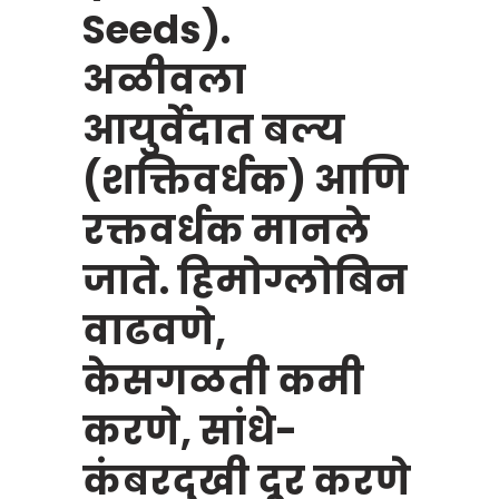
Seeds).
अळीवला
आयुर्वेदात बल्य
(शक्तिवर्धक) आणि
रक्तवर्धक मानले
जाते. हिमोग्लोबिन
वाढवणे,
केसगळती कमी
करणे, सांधे-
कंबरदुखी दूर करणे