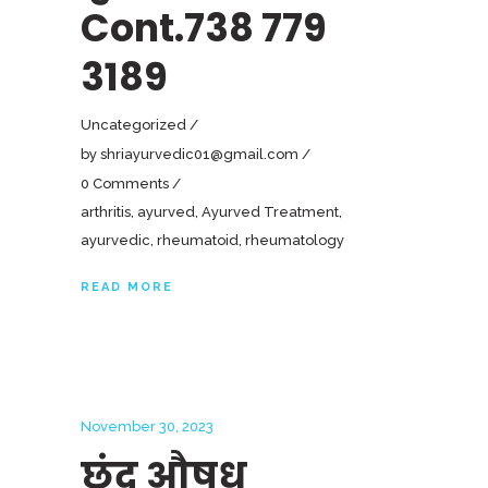
Cont.738 779
3189
Uncategorized
by
shriayurvedic01@gmail.com
0 Comments
arthritis
,
ayurved
,
Ayurved Treatment
,
ayurvedic
,
rheumatoid
,
rheumatology
READ MORE
November 30, 2023
छंद औषध