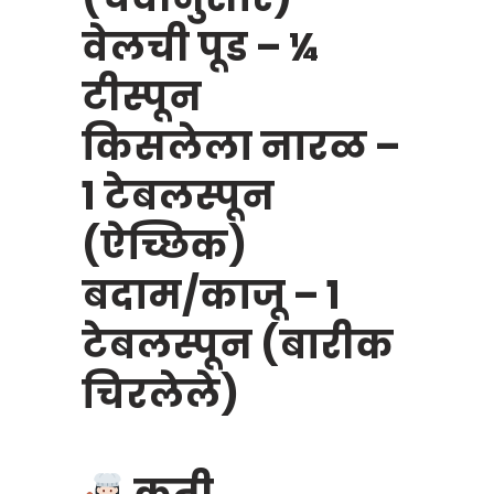
वेलची पूड – ¼
टीस्पून
किसलेला नारळ –
१ टेबलस्पून
(ऐच्छिक)
बदाम/काजू – १
टेबलस्पून (बारीक
चिरलेले)
कृती