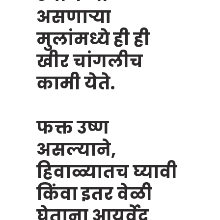
असणाऱ्या
मुलांमध्ये ही ही
खीर चांगलीच
कामी येते.
फक्त उष्ण
असल्याने,
हिवाळ्यातच घ्यावी
किंवा इतर वेळी
घेताना आयुर्वेद